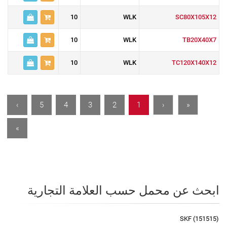
10
WLK
SC80X105X12
10
WLK
TB20X40X7
10
WLK
TC120X140X12
›
5
4
3
2
1
‹
«
»
ابحث عن محمل حسب العلامة التجارية
SKF (151515)