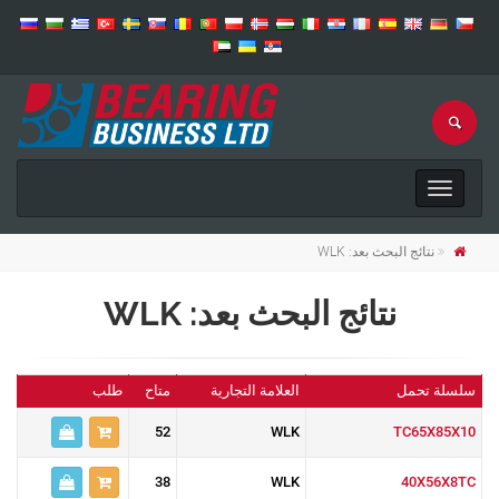
Toggle
navigation
نتائج البحث بعد: WLK
نتائج البحث بعد: WLK
سلسلة تحمل
العلامة التجارية
متاح
طلب
52
WLK
TC65X85X10
38
WLK
40X56X8TC