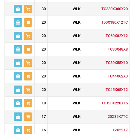
30
WLK
TC330X360X20
20
WLK
150X180X12TC
20
WLK
TC60X82X12
20
WLK
TC30X48X8
20
WLK
TC30X55X10
20
WLK
TC44X62X9
20
WLK
TC45X65X12
18
WLK
TC190X220X15
17
WLK
20X35X7TC
16
WLK
12X22X7