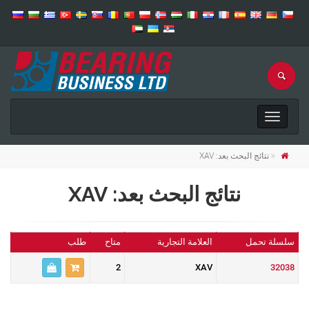
Toggle
navigation
نتائج البحث بعد: XAV
نتائج البحث بعد: XAV
سلسلة تحمل
العلامة التجارية
متاح
طلب
2
XAV
32038