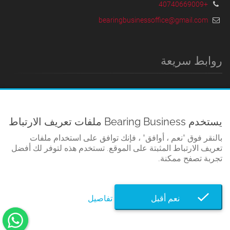
+40740669009
bearingbusinessoffice@gmail.com
روابط سريعة
البيت
الأحكام والشروط
يستخدم Bearing Business ملفات تعريف الارتباط
سياسة الخصوصية
بالنقر فوق "نعم ، أوافق" ، فإنك توافق على استخدام ملفات
اتفاقية ملفات تعريف الارتباط
تعريف الارتباط المثبتة على الموقع. تستخدم هذه لتوفر لك أفضل
اتصل
تجربة تصفح ممكنة.
نعم أقبل
تفاصيل
© Bearing Business 2026. كل الحقوق محفوظة.
Developed by TWS.