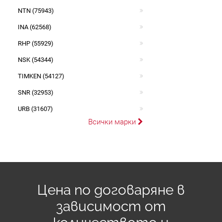
NTN (75943)
INA (62568)
RHP (55929)
NSK (54344)
TIMKEN (54127)
SNR (32953)
URB (31607)
Всички марки
Цена по договаряне в
зависимост от