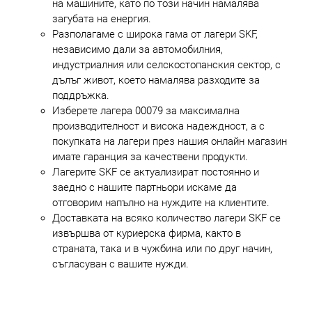
на машините, като по този начин намалява
загубата на енергия.
Разполагаме с широка гама от лагери SKF,
независимо дали за автомобилния,
индустриалния или селскостопанския сектор, с
дълъг живот, което намалява разходите за
поддръжка.
Изберете лагера 00079 за максимална
производителност и висока надеждност, а с
покупката на лагери през нашия онлайн магазин
имате гаранция за качествени продукти.
Лагерите SKF се актуализират постоянно и
заедно с нашите партньори искаме да
отговорим напълно на нуждите на клиентите.
Доставката на всяко количество лагери SKF се
извършва от куриерска фирма, както в
страната, така и в чужбина или по друг начин,
съгласуван с вашите нужди.