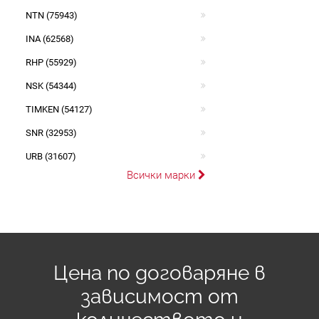
NTN (75943)
INA (62568)
RHP (55929)
NSK (54344)
TIMKEN (54127)
SNR (32953)
URB (31607)
Всички марки
Цена по договаряне в
зависимост от