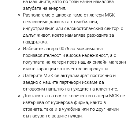
на машините, като по този начин намалява
загубата на енергия.
Разполагаме с широка гама от лагери MGK,
независимо дали за автомобилния,
индустриалния или селскостопанския сектор, с
дълъг живот, което намалява разходите за
поддръжка.
Изберете лагера 0076 за максимална
производителност и висока надеждност, а с
покупката на лагери през нашия онлайн магазин
имате гаранция за качествени продукти.
Лагерите MGK се актуализират постоянно и
заедно с нашите партньори искаме да
отговорим напълно на нуждите на клиентите.
Доставката на всяко количество лагери MGK се
извършва от куриерска фирма, както в
страната, така и в чужбина или по друг начин,
съгласуван с вашите нужди.