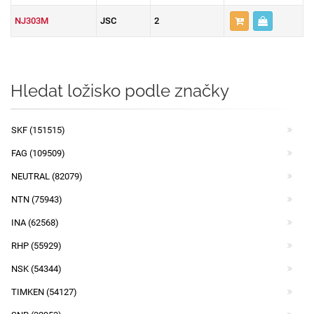
NJ303M
JSC
2
Hledat ložisko podle značky
SKF (151515)
FAG (109509)
NEUTRAL (82079)
NTN (75943)
INA (62568)
RHP (55929)
NSK (54344)
TIMKEN (54127)