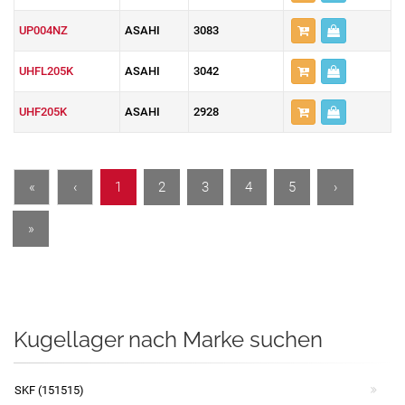
UP004NZ
ASAHI
3083
UHFL205K
ASAHI
3042
UHF205K
ASAHI
2928
«
‹
1
2
3
4
5
›
»
Kugellager nach Marke suchen
SKF (151515)