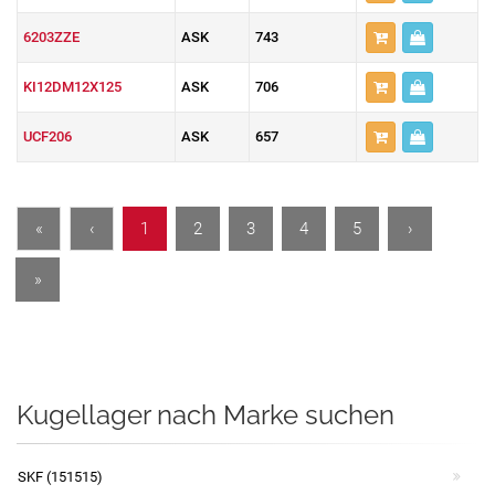
6203ZZE
ASK
743
KI12DM12X125
ASK
706
UCF206
ASK
657
«
‹
1
2
3
4
5
›
»
Kugellager nach Marke suchen
SKF (151515)