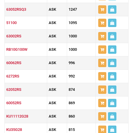
63052RSQ3
ASK
1247
51100
ASK
1095
63002RS
ASK
1000
RB10G100W
ASK
1000
60062RS
ASK
996
6272RS
ASK
992
62052RS
ASK
874
60052RS
ASK
869
KU11112G28
ASK
860
KU35G28
ASK
815