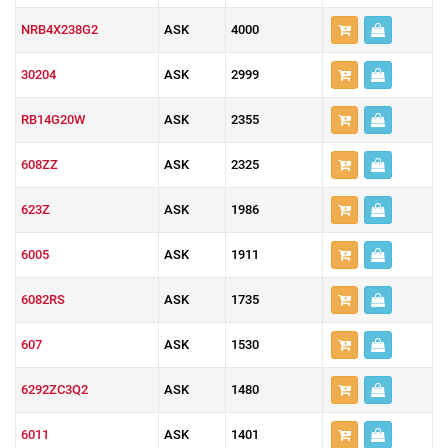
NRB4X238G2
ASK
4000
30204
ASK
2999
RB14G20W
ASK
2355
608ZZ
ASK
2325
623Z
ASK
1986
6005
ASK
1911
6082RS
ASK
1735
607
ASK
1530
6292ZC3Q2
ASK
1480
6011
ASK
1401