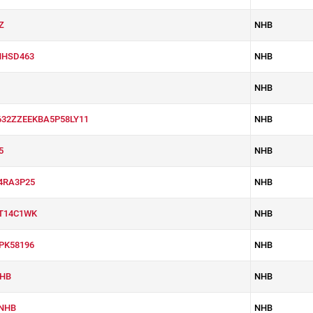
Z
NHB
HHSD463
NHB
NHB
632ZZEEKBA5P58LY11
NHB
5
NHB
4RA3P25
NHB
T14C1WK
NHB
PK58196
NHB
HB
NHB
NHB
NHB