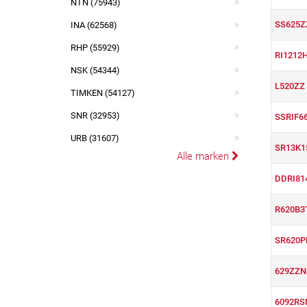
NTN (75943)
SS625Z
INA (62568)
RHP (55929)
RI1212
NSK (54344)
L520ZZ
TIMKEN (54127)
SNR (32953)
SSRIF6
URB (31607)
SR13K1
Alle marken
DDRI81
R620B3
SR620P
629ZZN
6092RS