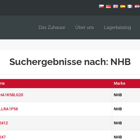
Das Zuhause
Über uns
Lagerkatalog
Suchergebnisse nach: NHB
rie
Marke
HA1K58LG20
NHB
LLRA1P58
NHB
2412
NHB
247
NHB