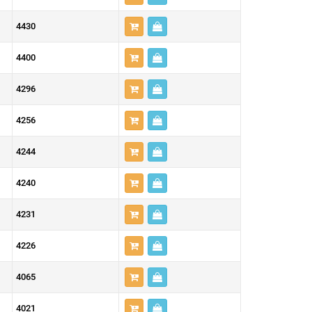
4430
4400
4296
4256
4244
4240
4231
4226
4065
4021