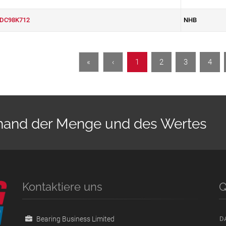
DC98K712
NHB
«
‹
1
2
3
4
nhand der Menge und des Wertes
Kontaktiere uns
Q
Bearing Business Limited
D