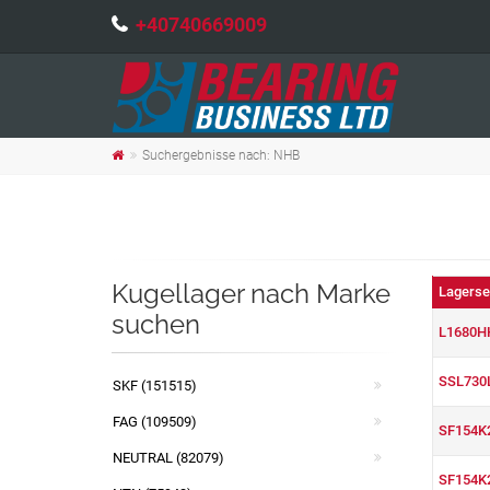
+40740669009
Suchergebnisse nach: NHB
Kugellager nach Marke
Lagerse
suchen
L1680H
SSL730
SKF (151515)
FAG (109509)
SF154K
NEUTRAL (82079)
SF154K