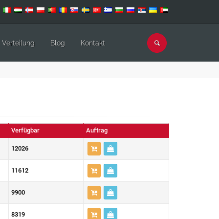
Verteilung
Blog
Kontakt
Verfügbar
Auftrag
12026
11612
9900
8319