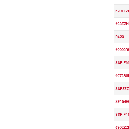
6201ZZ
608ZZN
R620
60002R
SSRIF6
6072RS
SSR3ZZ
SF154E
SSRIF4
6302ZZ