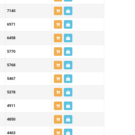
7140
6971
6458
5770
5768
5467
5378
4911
4850
4463