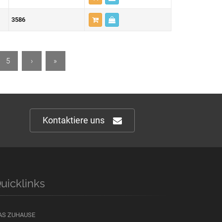
3586
5
›
»
Kontaktiere uns
uicklinks
AS ZUHAUSE