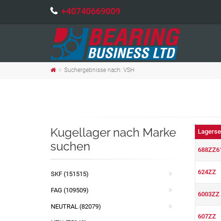
+40740669009
Suchergebnisse nach: VSH
Kugellager nach Marke
Lagerse
suchen
688ZZ6
624ZZ
SKF (151515)
FAG (109509)
6003ZZ
NEUTRAL (82079)
607ZZ