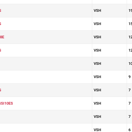
S
VSH
1
S
VSH
1
8E
VSH
1
S
VSH
1
VSH
1
VSH
9
S
VSH
7
SSI10ES
VSH
7
VSH
7
VSH
6