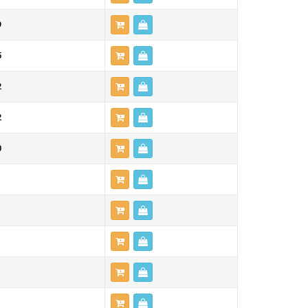
9
5
2
2
0