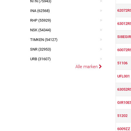
NTN (75943)
62072R
INA (62568)
RHP (55929)
63012R
NSK (54344)
SI8EGIR
TIMKEN (54127)
SNR (32953)
60072R
URB (31607)
51106
Alle marken
UFL001
63052R
GIR10E
51202
6009ZZ