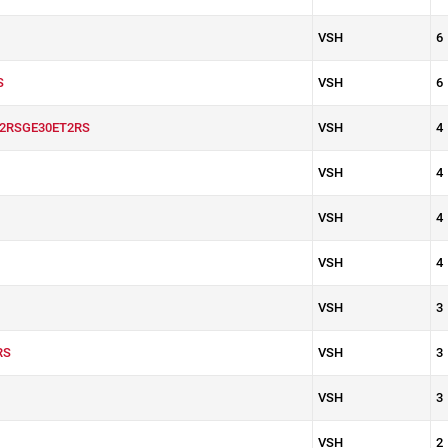
VSH
6
S
VSH
6
2RSGE30ET2RS
VSH
4
VSH
4
VSH
4
VSH
4
VSH
3
RS
VSH
3
VSH
3
VSH
2