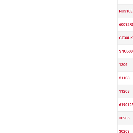
NU310E
60092R
GE30UK
SNU509
1206
51108
11208
619012
30205
30203