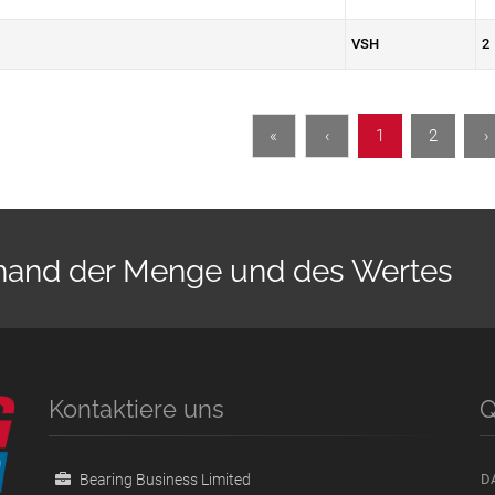
VSH
2
«
‹
1
2
›
nhand der Menge und des Wertes
Kontaktiere uns
Q
Bearing Business Limited
D