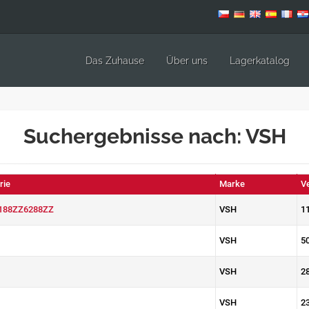
Das Zuhause
Über uns
Lagerkatalog
Suchergebnisse nach: VSH
rie
Marke
V
188ZZ6288ZZ
VSH
1
VSH
5
VSH
2
VSH
2