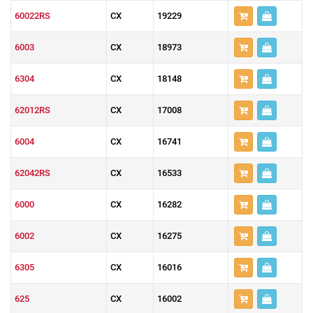
60022RS
CX
19229
6003
CX
18973
6304
CX
18148
62012RS
CX
17008
6004
CX
16741
62042RS
CX
16533
6000
CX
16282
6002
CX
16275
6305
CX
16016
625
CX
16002