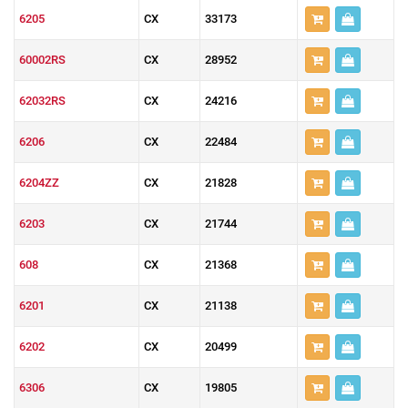
6205
CX
33173
60002RS
CX
28952
62032RS
CX
24216
6206
CX
22484
6204ZZ
CX
21828
6203
CX
21744
608
CX
21368
6201
CX
21138
6202
CX
20499
6306
CX
19805