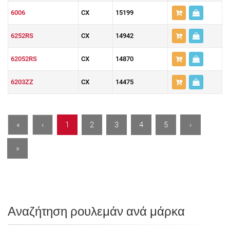
6006
CX
15199
6252RS
CX
14942
62052RS
CX
14870
6203ZZ
CX
14475
«
‹
1
2
3
4
5
›
»
Αναζήτηση ρουλεμάν ανά μάρκα