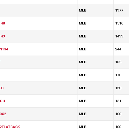
MLB
1977
148
MLB
1516
149
MLB
1499
N134
MLB
244
T
MLB
185
MLB
170
EC
MLB
150
0DU
MLB
131
0X2
MLB
100
2FLATBACK
MLB
100