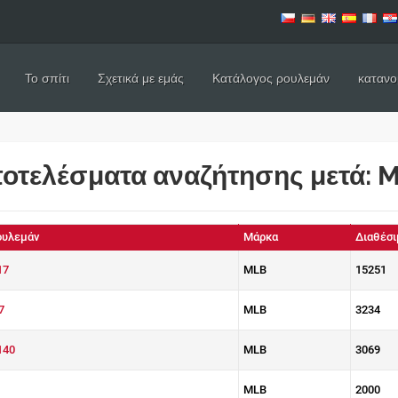
Το σπίτι
Σχετικά με εμάς
Κατάλογος ρουλεμάν
κατανο
οτελέσματα αναζήτησης μετά: 
ουλεμάν
Μάρκα
Διαθέσι
17
MLB
15251
7
MLB
3234
140
MLB
3069
MLB
2000