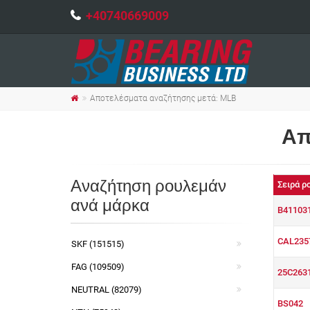
+40740669009
Αποτελέσματα αναζήτησης μετά: MLB
Απ
Αναζήτηση ρουλεμάν
Σειρά ρ
ανά μάρκα
B41103
CAL235
SKF (151515)
FAG (109509)
25C263
NEUTRAL (82079)
BS042