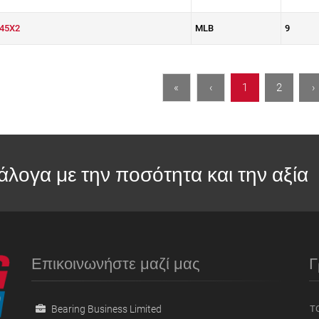
45X2
MLB
9
«
‹
1
2
›
άλογα με την ποσότητα και την αξία
Επικοινωνήστε μαζί μας
Γ
Bearing Business Limited
ΤΟ