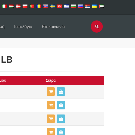
μή
Ιστολόγιο
Επικοινωνία
MLB
μος
Σειρά