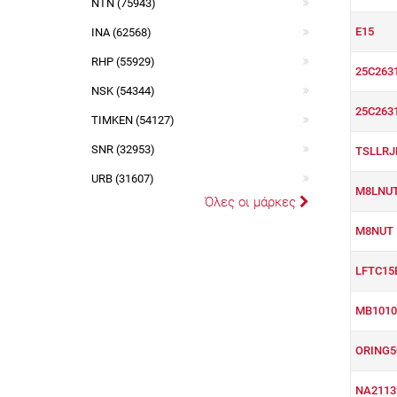
NTN (75943)
E15
INA (62568)
RHP (55929)
25C263
NSK (54344)
25C263
TIMKEN (54127)
SNR (32953)
TSLLRJ
URB (31607)
M8LNU
Όλες οι μάρκες
M8NUT
LFTC15
MB101
ORING5
NA2113