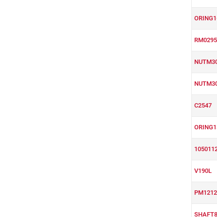
ORING1
RM0295
NUTM3
NUTM3
C2547
ORING1
105011
V190L
PM121
SHAFT8