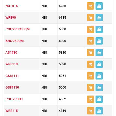
NUTR15
NBI
6236
WRE90
NBI
6185
62072RSC3EQM
NBI
6000
62072ZEQM
NBI
6000
AS1730
NBI
5810
WRE110
NBI
5320
GS81111
NBI
5061
GS81110
NBI
5000
62012RSC3
NBI
4852
WRE115
NBI
4819