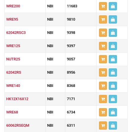
WRE200
NBI
11683
WRE95
NBI
9810
62042RSC3
NBI
9398
WRE125
NBI
9397
NUTR25
NBI
9057
62042RS
NBI
8956
WRE140
NBI
8368
HK12X16X12
NBI
7171
WRE68
NBI
6734
60062RSEQM
NBI
6311