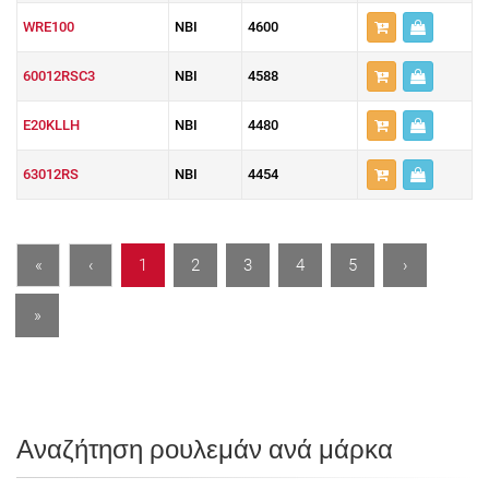
WRE100
NBI
4600
60012RSC3
NBI
4588
E20KLLH
NBI
4480
63012RS
NBI
4454
«
‹
1
2
3
4
5
›
»
Αναζήτηση ρουλεμάν ανά μάρκα