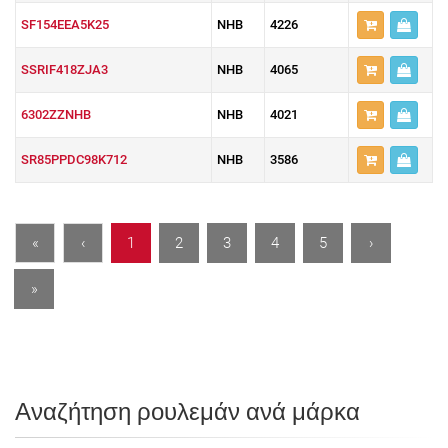
SF154EEA5K25
NHB
4226
SSRIF418ZJA3
NHB
4065
6302ZZNHB
NHB
4021
SR85PPDC98K712
NHB
3586
«
‹
1
2
3
4
5
›
»
Αναζήτηση ρουλεμάν ανά μάρκα