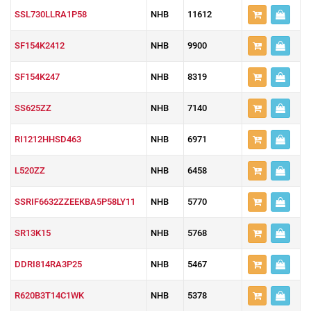
SSL730LLRA1P58
NHB
11612
SF154K2412
NHB
9900
SF154K247
NHB
8319
SS625ZZ
NHB
7140
RI1212HHSD463
NHB
6971
L520ZZ
NHB
6458
SSRIF6632ZZEEKBA5P58LY11
NHB
5770
SR13K15
NHB
5768
DDRI814RA3P25
NHB
5467
R620B3T14C1WK
NHB
5378