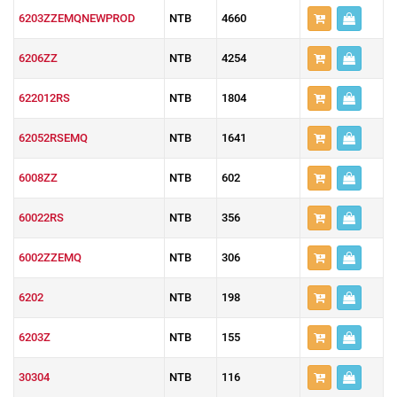
6203ZZEMQNEWPROD
NTB
4660
6206ZZ
NTB
4254
622012RS
NTB
1804
62052RSEMQ
NTB
1641
6008ZZ
NTB
602
60022RS
NTB
356
6002ZZEMQ
NTB
306
6202
NTB
198
6203Z
NTB
155
30304
NTB
116