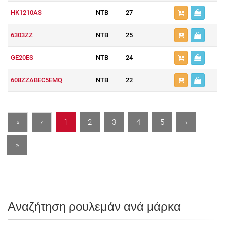
HK1210AS
NTB
27
6303ZZ
NTB
25
GE20ES
NTB
24
608ZZABEC5EMQ
NTB
22
«
‹
1
2
3
4
5
›
»
Αναζήτηση ρουλεμάν ανά μάρκα