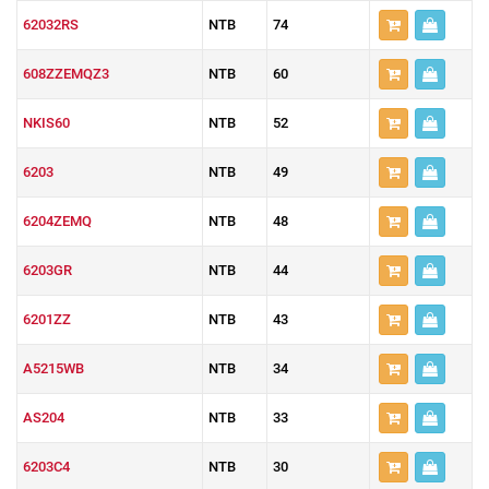
62032RS
NTB
74
608ZZEMQZ3
NTB
60
NKIS60
NTB
52
6203
NTB
49
6204ZEMQ
NTB
48
6203GR
NTB
44
6201ZZ
NTB
43
A5215WB
NTB
34
AS204
NTB
33
6203C4
NTB
30