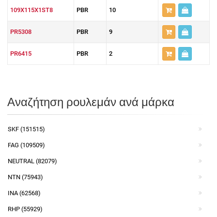
109X115X1ST8
PBR
10
PR5308
PBR
9
PR6415
PBR
2
Αναζήτηση ρουλεμάν ανά μάρκα
SKF (151515)
FAG (109509)
NEUTRAL (82079)
NTN (75943)
INA (62568)
RHP (55929)