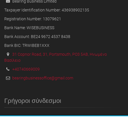
Bearing Business Limited
Taxpayer Identification Number: 436938902135
Registration Number: 13079621
Bank Name: WISEBUSINESS
Bank Account: BE24 9672 4537 8438
Bank BIC: TRWIBEB1XXX
31 Copnor Road, 31, Portsmouth, PO3 5AB, Ηνωμένο
Βασίλειο
+40740669009
bearingbusinessoffice@gmail.com
Γρήγοροι σύνδεσμοι
ΤΟ ΣΠΊΤΙ
ΟΡΟΙ ΚΑΙ ΠΡΟΫΠΟΘΈΣΕΙΣ