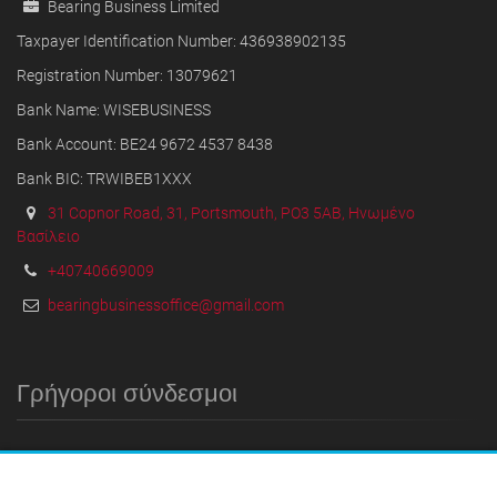
Bearing Business Limited
Taxpayer Identification Number: 436938902135
Registration Number: 13079621
Bank Name: WISEBUSINESS
Bank Account: BE24 9672 4537 8438
Bank BIC: TRWIBEB1XXX
31 Copnor Road, 31, Portsmouth, PO3 5AB, Ηνωμένο
Βασίλειο
+40740669009
bearingbusinessoffice@gmail.com
Γρήγοροι σύνδεσμοι
ΤΟ ΣΠΊΤΙ