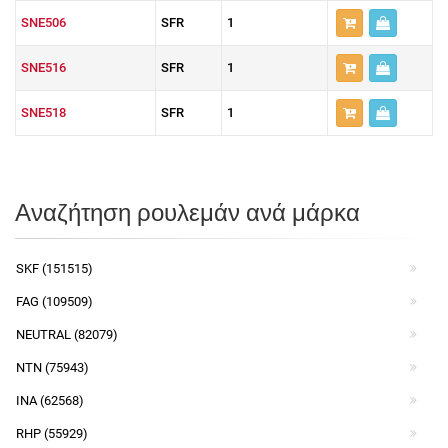
SNE506
SFR
1
SNE516
SFR
1
SNE518
SFR
1
Αναζήτηση ρουλεμάν ανά μάρκα
SKF (151515)
FAG (109509)
NEUTRAL (82079)
NTN (75943)
INA (62568)
RHP (55929)