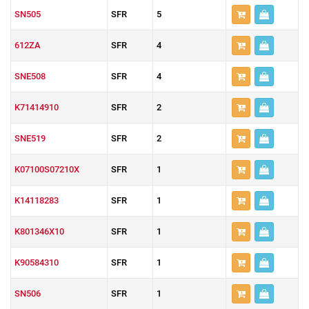
SN505
SFR
5
612ZA
SFR
4
SNE508
SFR
4
K71414910
SFR
2
SNE519
SFR
2
K07100S07210X
SFR
1
K14118283
SFR
1
K801346X10
SFR
1
K90584310
SFR
1
SN506
SFR
1