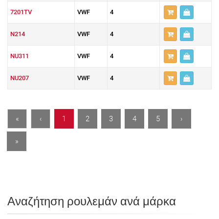
7201TV
VWF
4
N214
VWF
4
NU311
VWF
4
NU207
VWF
4
«
‹
1
2
3
4
5
›
»
Αναζήτηση ρουλεμάν ανά μάρκα