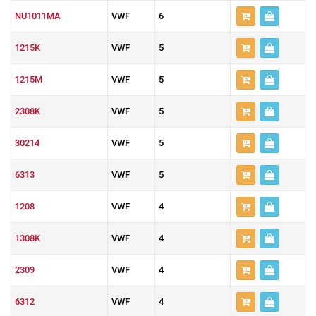
NU1011MA
VWF
6
1215K
VWF
5
1215M
VWF
5
2308K
VWF
5
30214
VWF
5
6313
VWF
5
1208
VWF
4
1308K
VWF
4
2309
VWF
4
6312
VWF
4