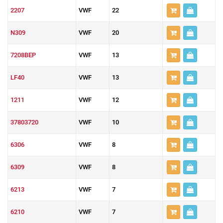
2207
VWF
22
N309
VWF
20
7208BEP
VWF
13
LF40
VWF
13
1211
VWF
12
37803720
VWF
10
6306
VWF
8
6309
VWF
8
6213
VWF
7
6210
VWF
7