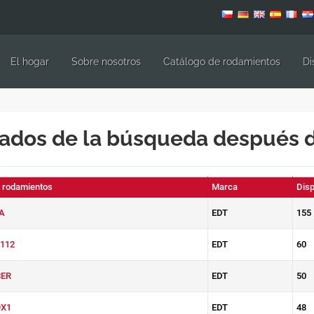
El hogar
Sobre nosotros
Catálogo de rodamientos
Di
ados de la búsqueda después 
e rodamientos
Marca
Disp
A
EDT
155
112
EDT
60
ER
EDT
50
X1
EDT
48