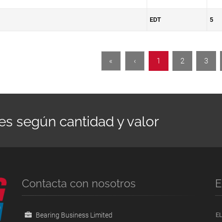
EDT
5
«
‹
1
2
3
es según cantidad y valor
Contacta con nosotros
E
Bearing Business Limited
E