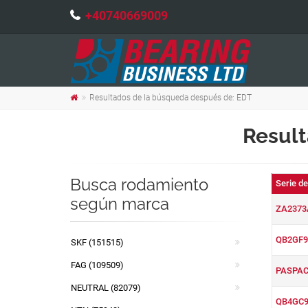
+40740669009
Resultados de la búsqueda después de: EDT
Result
Busca rodamiento
Serie d
según marca
ZA2373
QB2GF9
SKF (151515)
FAG (109509)
PASPAC
NEUTRAL (82079)
QB4GC9