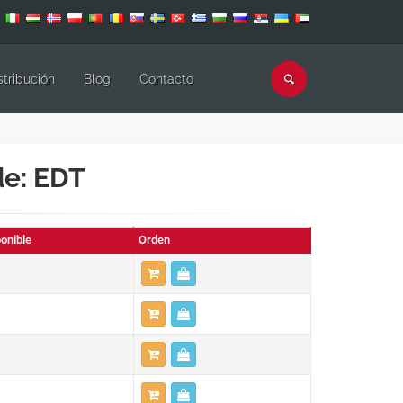
stribución
Blog
Contacto
de: EDT
onible
Orden