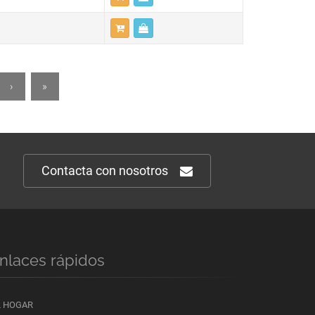
›
»
Contacta con nosotros
nlaces rápidos
L HOGAR