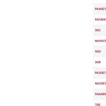
PA4GD7
FAF40X
3GC
NA9GC
9GD
3GB
PA2GE7
NA2GE7
FA6ABS
7GE