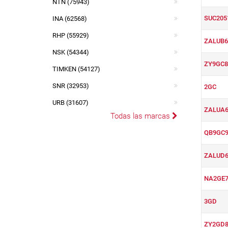
NTN (75943)
SUC205
INA (62568)
RHP (55929)
ZALUB6
NSK (54344)
ZY9GC8
TIMKEN (54127)
SNR (32953)
2GC
URB (31607)
ZALUA6
Todas las marcas
QB9GC9
ZALUD6
NA2GE7
3GD
ZY2GD