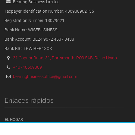
Bearing Business Limited
Taxpayer Identification Number: 436938902135
Registration Number: 13079621
Bank Name: WISEBUSINESS
Bank Account: BE24 9672 4537 8438
Bank BIC: TRWIBEB1XXX
31 Copnor Road, 31, Portsmouth, PO3 5AB, Reino Unido
+40740669009
bearingbusinessoffice@gmail.com
Enlaces rápidos
EL HOGAR
TÉRMINOS Y CONDICIONES