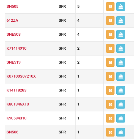
SN505
SFR
5
612ZA
SFR
4
SNE508
SFR
4
K71414910
SFR
2
SNE519
SFR
2
K07100S07210X
SFR
1
K14118283
SFR
1
K801346X10
SFR
1
K90584310
SFR
1
SN506
SFR
1