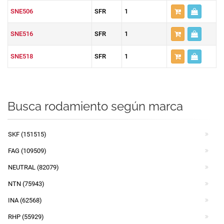
SNE506
SFR
1
SNE516
SFR
1
SNE518
SFR
1
Busca rodamiento según marca
SKF (151515)
FAG (109509)
NEUTRAL (82079)
NTN (75943)
INA (62568)
RHP (55929)