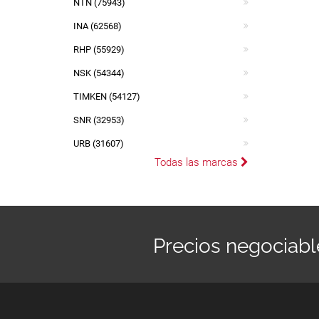
NTN (75943)
INA (62568)
RHP (55929)
NSK (54344)
TIMKEN (54127)
SNR (32953)
URB (31607)
Todas las marcas
Precios negociabl