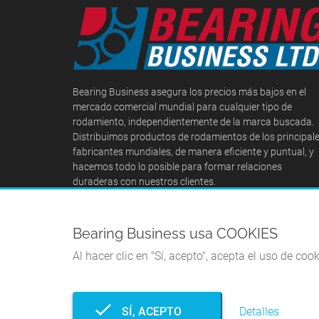
Bearing Business asegura los precios más bajos en el
mercado comercial mundial para cualquier tipo de
rodamiento, independientemente de la marca buscada.
Distribuimos productos de rodamientos de los principal
fabricantes mundiales, de manera eficiente y puntual, y
hacemos todo lo posible para formar relaciones
duraderas con nuestros clientes.
Bearing Business usa COOKIES
Al hacer clic en "Sí, acepto", acepta el uso de coo
SÍ, ACEPTO
Detalles