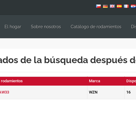
El hogar
Sobre nosotros
Catálogo de rodamientos
Di
ados de la búsqueda después 
e rodamientos
Marca
Dispo
AW33
WZN
16