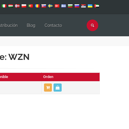
stribución
Blog
Contacto
de: WZN
nible
Orden