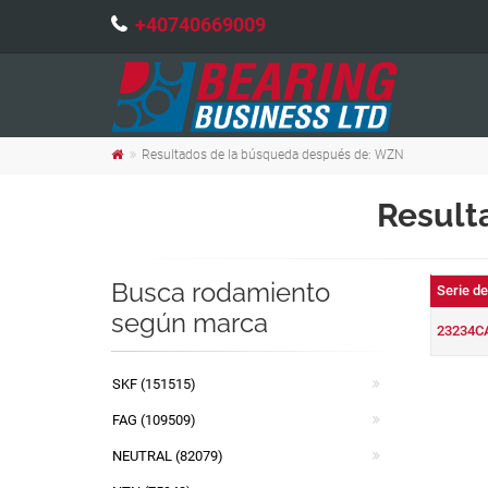
+40740669009
Resultados de la búsqueda después de: WZN
Result
Busca rodamiento
Serie d
según marca
23234C
SKF (151515)
FAG (109509)
NEUTRAL (82079)