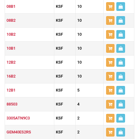
08B1
KSF
10
08B2
KSF
10
10B2
KSF
10
10B1
KSF
10
12B2
KSF
10
16B2
KSF
10
12B1
KSF
5
88503
KSF
4
3305ATN9C3
KSF
2
GEM40ES2RS
KSF
2