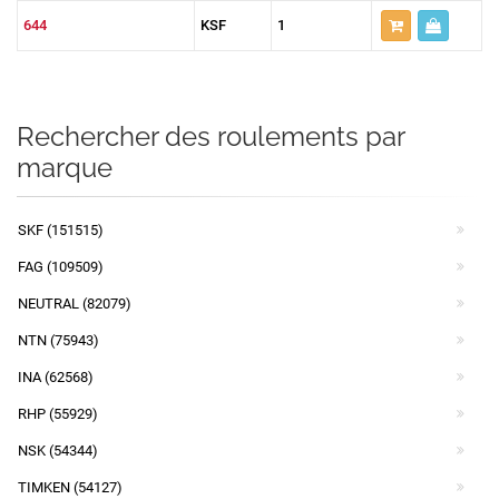
644
KSF
1
Rechercher des roulements par
marque
SKF (151515)
FAG (109509)
NEUTRAL (82079)
NTN (75943)
INA (62568)
RHP (55929)
NSK (54344)
TIMKEN (54127)