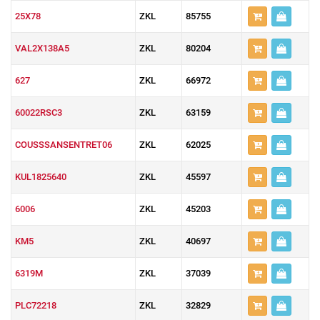
25X78
ZKL
85755
VAL2X138A5
ZKL
80204
627
ZKL
66972
60022RSC3
ZKL
63159
COUSSSANSENTRET06
ZKL
62025
KUL1825640
ZKL
45597
6006
ZKL
45203
KM5
ZKL
40697
6319M
ZKL
37039
PLC72218
ZKL
32829