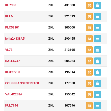
KU7938
ZKL
431000
KUL6
ZKL
321513
PLC59101
ZKL
300000
jehla2x138A5
ZKL
290455
VL78
ZKL
213195
BALL6747
ZKL
204924
KC396910
ZKL
195614
COUSSSANSENTRET08
ZKL
177058
VAL4X298A
ZKL
155042
KUL7144
ZKL
107596