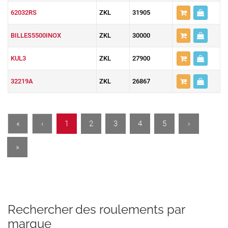
62032RS
ZKL
31905
BILLES5500INOX
ZKL
30000
KUL3
ZKL
27900
32219A
ZKL
26867
«
‹
1
2
3
4
5
›
»
Rechercher des roulements par
marque