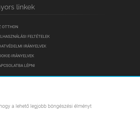
yors linkek
Z OTTHON
ELHASZNÁLÁSI FELTÉTELEK
DATVÉDELMI IRÁNYELVEK
OOKIE-IRÁNYELVEK
APCSOLATBA LÉPNI
, hogy a lehető legjobb böngészési élményt