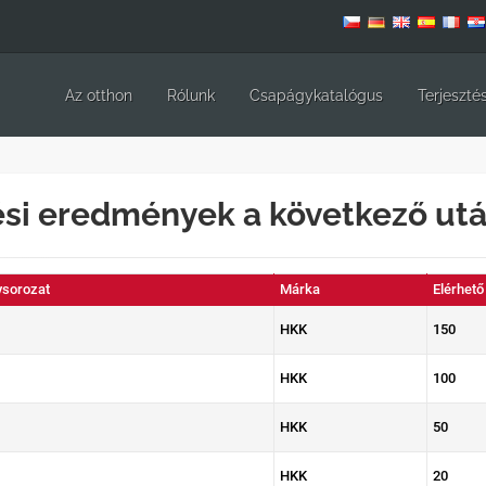
Az otthon
Rólunk
Csapágykatalógus
Terjeszté
si eredmények a következő ut
sorozat
Márka
Elérhető
HKK
150
HKK
100
HKK
50
HKK
20