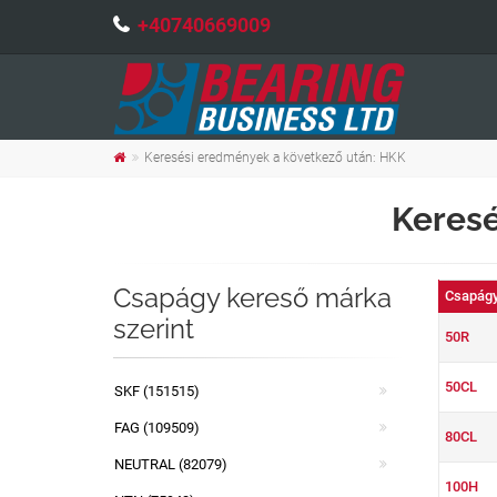
+40740669009
Keresési eredmények a következő után: HKK
Keresé
Csapágy kereső márka
Csapágy
szerint
50R
50CL
SKF (151515)
FAG (109509)
80CL
NEUTRAL (82079)
100H