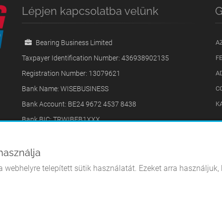
Lépjen kapcsolatba velünk
G
Bearing Business Limited
A
Taxpayer Identification Number: 436938902135
F
Registration Number: 13079621
A
l
Bank Name: WISEBUSINESS
C
Bank Account: BE24 9672 4537 8438
K
Bank BIC: TRWIBEB1XXX
31 Copnor Road, 31, Portsmouth, PO3 5AB, Egyesült
Királyság
használja
+40740669009
 webhelyre telepített sütik használatát. Ezeket arra használjuk
bearingbusinessoffice@gmail.com