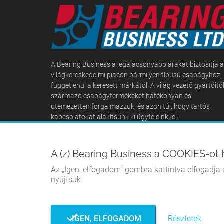
A Bearing Business a legalacsonyabb árakat biztosítja a
világkereskedelmi piacon bármilyen típusú csapágyhoz,
függetlenül a keresett márkától. A világ vezető gyártóitó
származó csapágytermékeket hatékonyan és
ütemezetten forgalmazzuk, és azon túl, hogy tartós
kapcsolatokat alakítsunk ki ügyfeleinkkel.
A (z) Bearing Business a COOKIES-ot 
Az „Igen, elfogadom” gombra kattintva elfogadja a
nyújtsuk.
IGEN, ELFOGADOM
Részletek