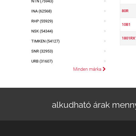
NTN (75943)
80R
INA (62568)
RHP (55929)
10B1
NSK (54344)
1801RX
TIMKEN (54127)
SNR (32953)
URB (31607)
Minden márka
alkudható árak menn