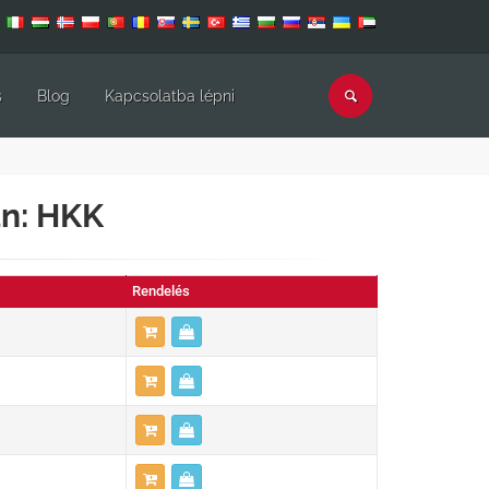
s
Blog
Kapcsolatba lépni
án: HKK
Rendelés