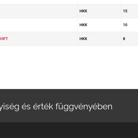
HKK
15
HKK
10
10FT
HKK
8
yiség és érték függvényében