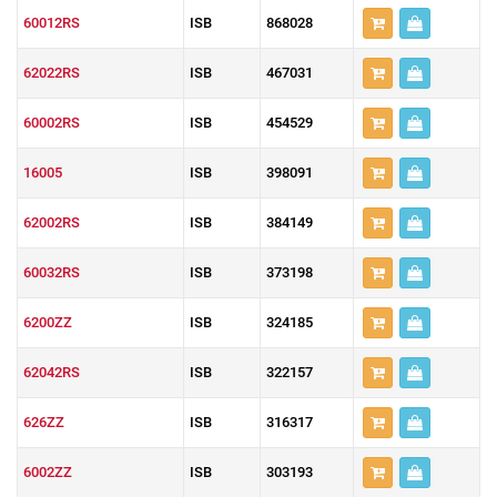
60012RS
ISB
868028
62022RS
ISB
467031
60002RS
ISB
454529
16005
ISB
398091
62002RS
ISB
384149
60032RS
ISB
373198
6200ZZ
ISB
324185
62042RS
ISB
322157
626ZZ
ISB
316317
6002ZZ
ISB
303193