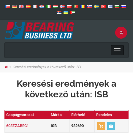
Toggle
navigat
Keresési eredmények a következő után: ISB
Keresési eredmények a
következő után: ISB
Csapágysorozat
Márka
Elérhető
Rendelés
608ZZABEC1
ISB
982690