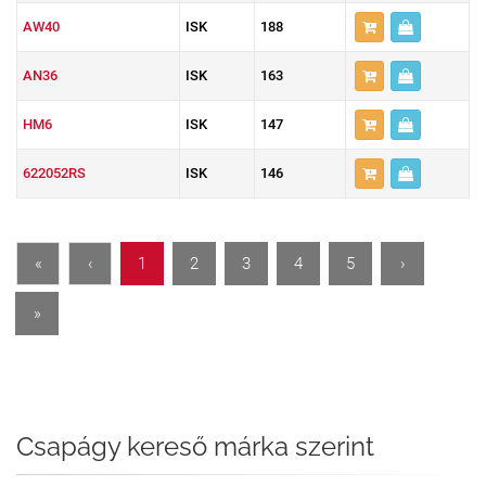
AW40
ISK
188
AN36
ISK
163
HM6
ISK
147
622052RS
ISK
146
«
‹
1
2
3
4
5
›
»
Csapágy kereső márka szerint