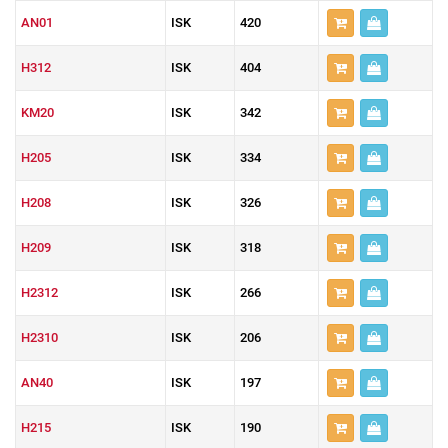
AN01
ISK
420
H312
ISK
404
KM20
ISK
342
H205
ISK
334
H208
ISK
326
H209
ISK
318
H2312
ISK
266
H2310
ISK
206
AN40
ISK
197
H215
ISK
190