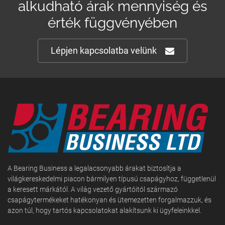
alkudható árak mennyiség és
érték függvényében
Lépjen kapcsolatba velünk
A Bearing Business a legalacsonyabb árakat biztosítja a
világkereskedelmi piacon bármilyen típusú csapágyhoz, függetlenül
a keresett márkától. A világ vezető gyártóitól származó
csapágytermékeket hatékonyan és ütemezetten forgalmazzuk, és
azon túl, hogy tartós kapcsolatokat alakítsunk ki ügyfeleinkkel.