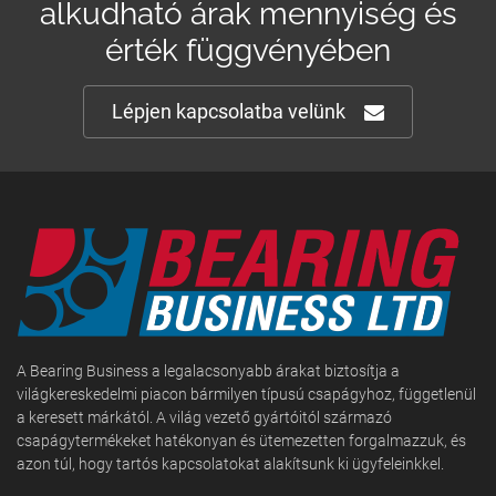
alkudható árak mennyiség és
érték függvényében
Lépjen kapcsolatba velünk
A Bearing Business a legalacsonyabb árakat biztosítja a
világkereskedelmi piacon bármilyen típusú csapágyhoz, függetlenül
a keresett márkától. A világ vezető gyártóitól származó
csapágytermékeket hatékonyan és ütemezetten forgalmazzuk, és
azon túl, hogy tartós kapcsolatokat alakítsunk ki ügyfeleinkkel.