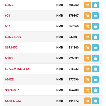
608ZZ
NMB
605950
608
NMB
379307
607
NMB
367968
608ZZSD99
NMB
333401
SSR1650
NMB
331300
6082Z
NMB
226039
607ZZMTM3LY121
NMB
216233
626ZZ
NMB
177596
SSR1680Z
NMB
164700
SSR1470ZZ
NMB
164472