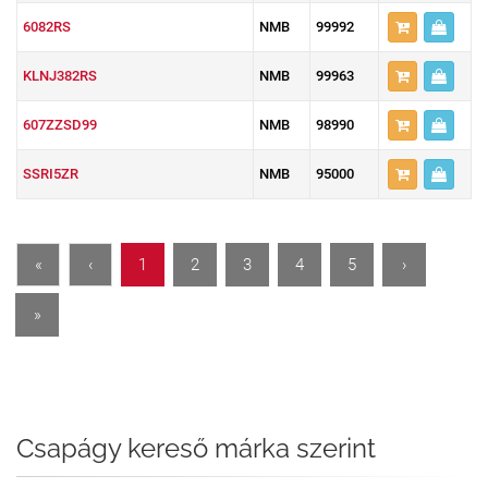
6082RS
NMB
99992
KLNJ382RS
NMB
99963
607ZZSD99
NMB
98990
SSRI5ZR
NMB
95000
«
‹
1
2
3
4
5
›
»
Csapágy kereső márka szerint