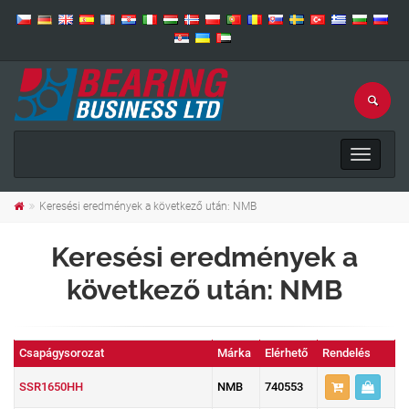
Toggle
navigat
Keresési eredmények a következő után: NMB
Keresési eredmények a
következő után: NMB
Csapágysorozat
Márka
Elérhető
Rendelés
SSR1650HH
NMB
740553