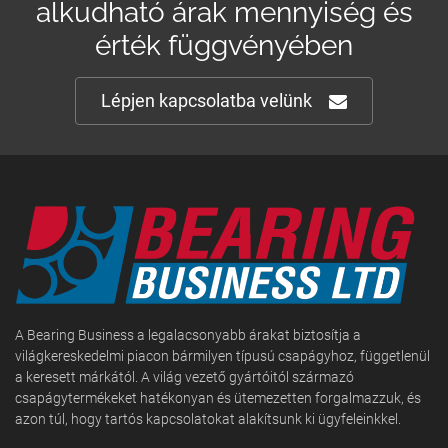
alkudható árak mennyiség és
érték függvényében
Lépjen kapcsolatba velünk
A Bearing Business a legalacsonyabb árakat biztosítja a
világkereskedelmi piacon bármilyen típusú csapágyhoz, függetlenül
a keresett márkától. A világ vezető gyártóitól származó
csapágytermékeket hatékonyan és ütemezetten forgalmazzuk, és
azon túl, hogy tartós kapcsolatokat alakítsunk ki ügyfeleinkkel.