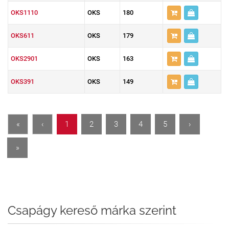
OKS1110
OKS
180
OKS611
OKS
179
OKS2901
OKS
163
OKS391
OKS
149
«
‹
1
2
3
4
5
›
»
Csapágy kereső márka szerint