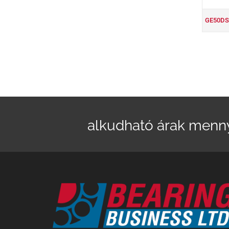
GE50DS
alkudható árak menn