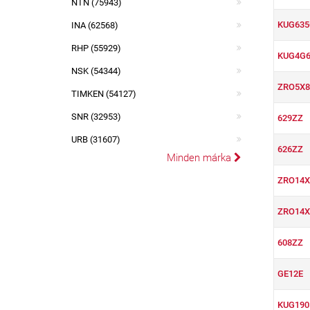
NTN (75943)
KUG635
INA (62568)
RHP (55929)
KUG4G6
NSK (54344)
ZRO5X8
TIMKEN (54127)
SNR (32953)
629ZZ
URB (31607)
626ZZ
Minden márka
ZRO14X
ZRO14X
608ZZ
GE12E
KUG190