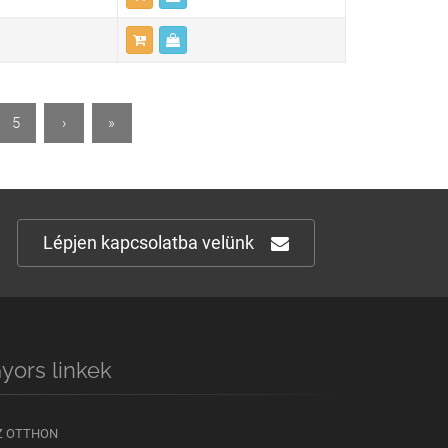
5
›
»
Lépjen kapcsolatba velünk
yors linkek
Z OTTHON