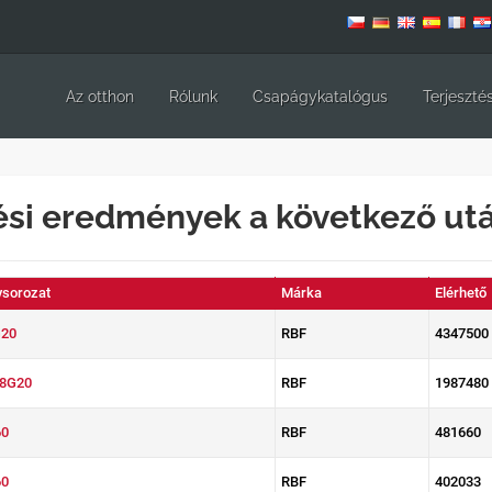
Az otthon
Rólunk
Csapágykatalógus
Terjeszté
ési eredmények a következő utá
sorozat
Márka
Elérhető
20
RBF
4347500
8G20
RBF
1987480
0
RBF
481660
0
RBF
402033