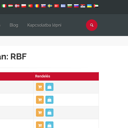
s
Blog
Kapcsolatba lépni
n: RBF
Rendelés