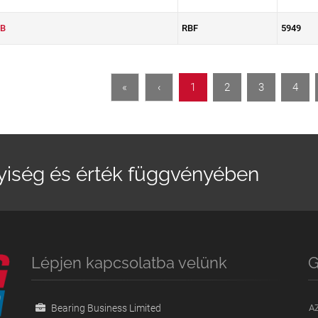
B
RBF
5949
«
‹
1
2
3
4
yiség és érték függvényében
Lépjen kapcsolatba velünk
G
Bearing Business Limited
A