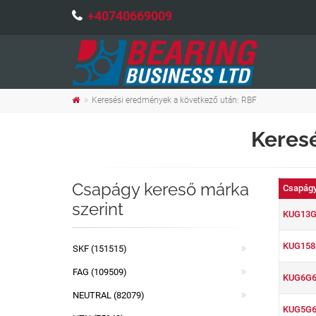
+40740669009
Keresési eredmények a következő után: RBF
Keres
Csapágy kereső márka
Csapágy
szerint
KUG13G
KUG158
SKF (151515)
FAG (109509)
KUG6G6
NEUTRAL (82079)
KUG5G6