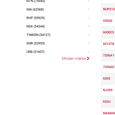
NTN (75943)
NUP21
INA (62568)
RHP (55929)
V0530
NSK (54344)
6000C3
TIMKEN (54127)
SNR (32953)
6013TB
URB (31607)
7206A1
Minden márka
7206AE
6305
NJ209
626U
NA4604