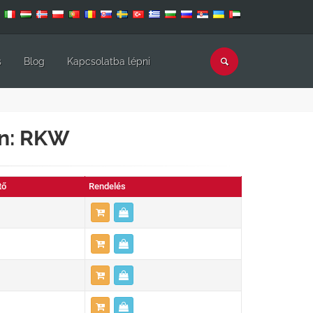
s
Blog
Kapcsolatba lépni
án: RKW
tő
Rendelés