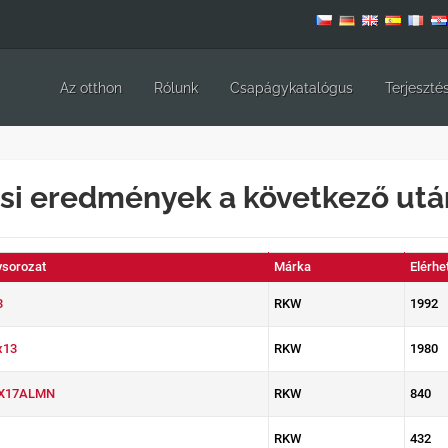
Az otthon
Rólunk
Csapágykatalógus
Terjeszté
si eredmények a következő ut
sorozat
Márka
Elérhe
3
RKW
1992
x13
RKW
1980
X17ALMN
RKW
840
RKW
432