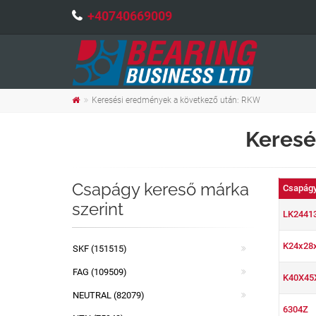
+40740669009
Keresési eredmények a következő után: RKW
Keresé
Csapágy kereső márka
Csapágy
szerint
LK2441
K24x28
SKF (151515)
FAG (109509)
K40X45
NEUTRAL (82079)
6304Z