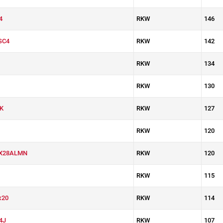
4
RKW
146
SC4
RKW
142
RKW
134
RKW
130
K
RKW
127
RKW
120
X28ALMN
RKW
120
RKW
115
x20
RKW
114
4J
RKW
107