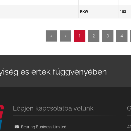
RKW
103
«
‹
1
2
3
4
yiség és érték függvényében
Lépjen kapcsolatba velünk
G
Bearing Business Limited
A