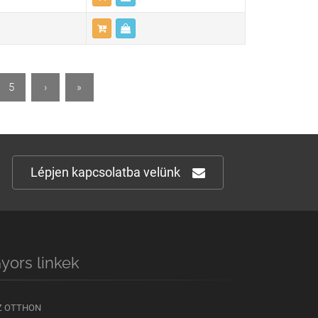
5
›
»
Lépjen kapcsolatba velünk
yors linkek
Z OTTHON