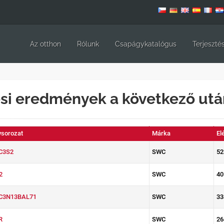
Az otthon
Rólunk
Csapágykatalógus
Terjeszté
si eredmények a következő ut
sorozat
Márka
El
C3S2
SWC
52
2
SWC
40
C3N13BAL71
SWC
33
R
SWC
26