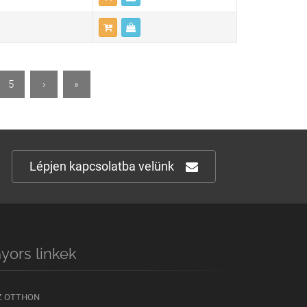
5
›
»
Lépjen kapcsolatba velünk
yors linkek
Z OTTHON