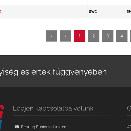
2
SWC
59
«
‹
1
2
3
4
yiség és érték függvényében
Lépjen kapcsolatba velünk
G
Bearing Business Limited
A