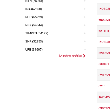
NTN (75943)
IKOS02
INA (62568)
RHP (55929)
60022Z
NSK (54344)
6211HT
TIMKEN (54127)
SNR (32953)
IKOS03
URB (31607)
62032Z
Minden márka
6301S1
62002Z
6210
162042
63062Z