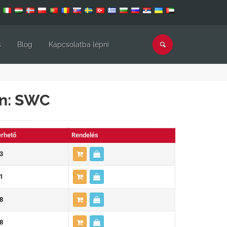
s
Blog
Kapcsolatba lépni
án: SWC
érhető
Rendelés
3
1
8
8