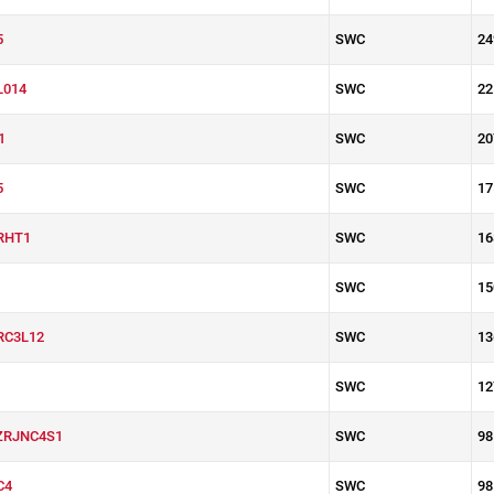
5
SWC
24
L014
SWC
22
1
SWC
20
5
SWC
17
RHT1
SWC
16
SWC
15
RC3L12
SWC
13
SWC
12
ZRJNC4S1
SWC
98
C4
SWC
98