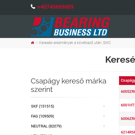
+40740669009
Keresési eredmények a következő után: SWC
Keresé
Csapágy kereső márka
Csapágy
szerint
6005ZR
6001HT
SKF (151515)
FAG (109509)
6006ZR
NEUTRAL (82079)
6214RS