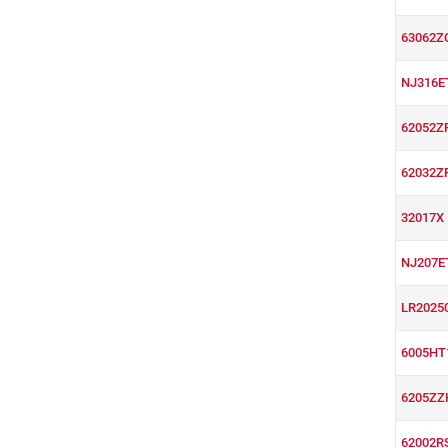
63062Z
NJ316E
62052Z
62032Z
32017X
NJ207E
LR2025
6005HT
6205ZZ
62002R