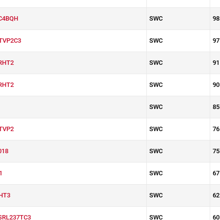
C4BQH
SWC
98
TVP2C3
SWC
97
RHT2
SWC
91
RHT2
SWC
90
SWC
85
TVP2
SWC
76
018
SWC
75
1
SWC
67
HT3
SWC
62
SRL237TC3
SWC
60