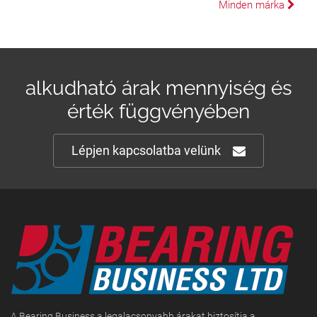
Minden márka
alkudható árak mennyiség és
érték függvényében
Lépjen kapcsolatba velünk
A Bearing Business a legalacsonyabb árakat biztosítja a