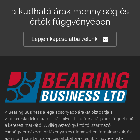
alkudható árak mennyiség és
érték függvényében
Lépjen kapcsolatba velünk
A Bearing Business a legalacsonyabb árakat biztosítja a
világkereskedelmi piacon bármilyen típusú csapágyhoz, függetlenül
a keresett márkától. A világ vezető gyártóitól származó
csapágytermékeket hatékonyan és ütemezetten forgalmazzuk, és
azon túl, hogy tartós kapcsolatokat alakítsunk ki ügyfeleinkkel.