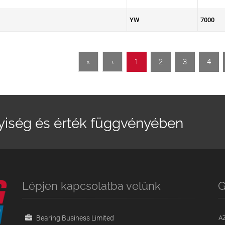
YW
7000
«
‹
1
2
3
4
yiség és érték függvényében
Lépjen kapcsolatba velünk
G
Bearing Business Limited
A