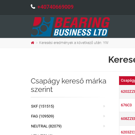
+40740669009
Keresési eredmények a következő után: YW
Keres
Csapágy kereső márka
Csapágy
szerint
6202ZZ
676C3
SKF (151515)
FAG (109509)
608ZZ
NEUTRAL (82079)
6203ZC