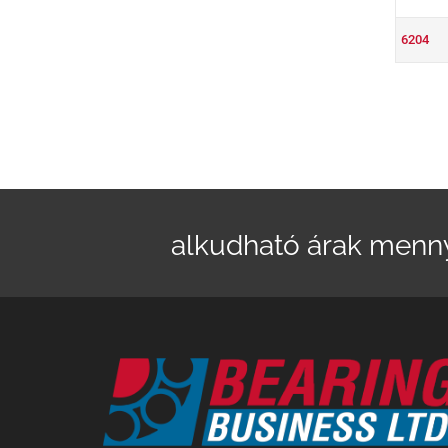
6204
alkudható árak menn