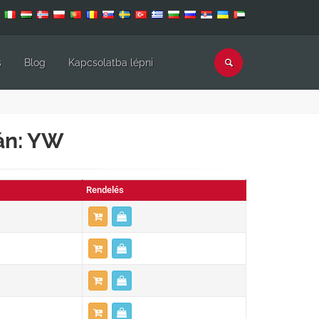
s
Blog
Kapcsolatba lépni
án: YW
Rendelés