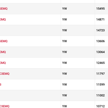
SEMQ
YW
15495
EMQ
YW
14871
YW
14723
SEMQ
YW
13606
EMQ
YW
13064
EMQ
YW
12465
C3EMQ
YW
11797
3
YW
11599
YW
11002
C3EMQ
YW
10712