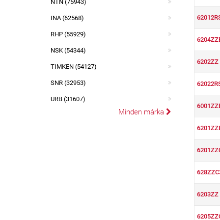
NTN (75943)
62012R
INA (62568)
RHP (55929)
6204ZZ
NSK (54344)
6202ZZ
TIMKEN (54127)
SNR (32953)
62022R
URB (31607)
6001ZZ
Minden márka
6201ZZ
6201ZZ
628ZZC
6203ZZ
6205ZZ