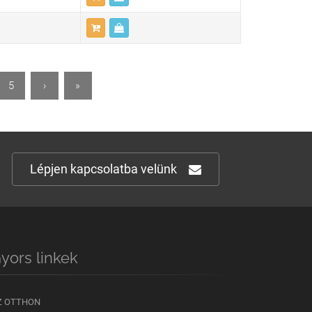
5
›
»
Lépjen kapcsolatba velünk
yors linkek
Z OTTHON