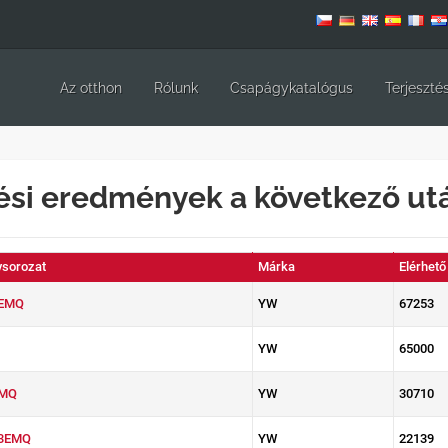
Az otthon
Rólunk
Csapágykatalógus
Terjeszté
ési eredmények a következő ut
sorozat
Márka
Elérhető
EMQ
YW
67253
YW
65000
EMQ
YW
30710
3EMQ
YW
22139