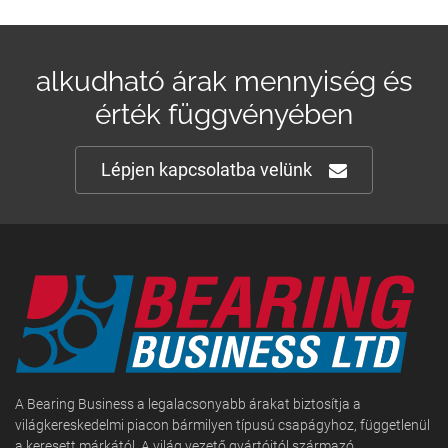
alkudható árak mennyiség és
érték függvényében
Lépjen kapcsolatba velünk
A Bearing Business a legalacsonyabb árakat biztosítja a
világkereskedelmi piacon bármilyen típusú csapágyhoz, függetlenül
a keresett márkától. A világ vezető gyártóitól származó