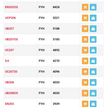
EN202OS
FYH
8424
UCP206
FYH
5221
UB207
FYH
5188
UB207OS
FYH
5185
UC207
FYH
4892
D4
FYH
4270
UC20720
FYH
4096
UB208
FYH
4033
UB208OS
FYH
4033
EN203
FYH
3939