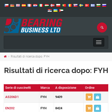
Toggle
navigat
Risultati di ricerca dopo: FYH
Risultati di ricerca dopo: FYH
Serie di cuscinetti
Marca
A disposizione
Ordine
AS206D1
FYH
9409
EN202
FYH
8424