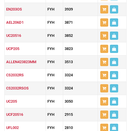
EN203OS
FYH
3939
AEL206D1
FYH
3871
UC20516
FYH
3852
UCP205
FYH
3823
ALLEN423823MM
FYH
3513
CS2032RS
FYH
3324
CS2032RSOS
FYH
3324
UC205
FYH
3050
UCF20516
FYH
2915
UFL002
FYH
2810