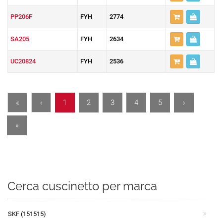
PP206F
FYH
2774
SA205
FYH
2634
UC20824
FYH
2536
«
‹
1
2
3
4
5
›
»
Cerca cuscinetto per marca
SKF (151515)