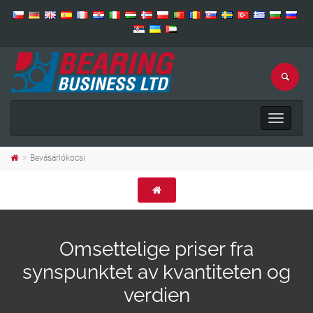
Toggle
navigat
Bevásárlókocsi
Omsettelige priser fra
synspunktet av kvantiteten og
verdien