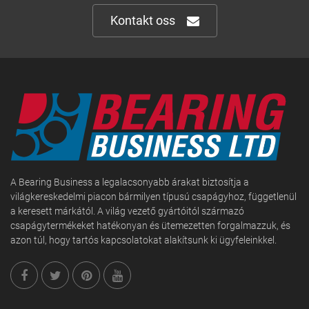
Kontakt oss
A Bearing Business a legalacsonyabb árakat biztosítja a
világkereskedelmi piacon bármilyen típusú csapágyhoz, függetlenül
a keresett márkától. A világ vezető gyártóitól származó
csapágytermékeket hatékonyan és ütemezetten forgalmazzuk, és
azon túl, hogy tartós kapcsolatokat alakítsunk ki ügyfeleinkkel.