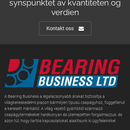
synspunktet av kvantiteten og
verdien
Kontakt oss
A Bearing Business a legalacsonyabb árakat biztosítja a
világkereskedelmi piacon bármilyen típusú csapágyhoz, függetlenül
a keresett márkától. A világ vezető gyártóitól származó
csapágytermékeket hatékonyan és ütemezetten forgalmazzuk, és
azon túl, hogy tartós kapcsolatokat alakítsunk ki ügyfeleinkkel.