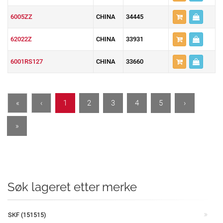
6005ZZ
CHINA
34445
62022Z
CHINA
33931
6001RS127
CHINA
33660
«
‹
1
2
3
4
5
›
»
Søk lageret etter merke
SKF (151515)