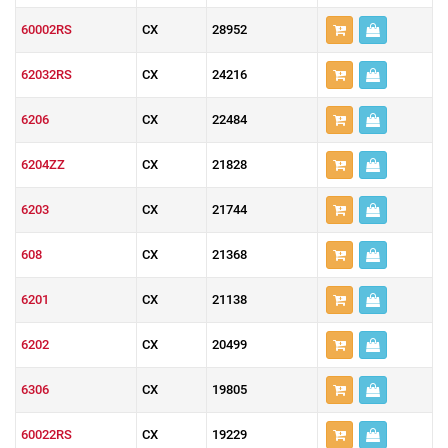
60002RS
CX
28952
62032RS
CX
24216
6206
CX
22484
6204ZZ
CX
21828
6203
CX
21744
608
CX
21368
6201
CX
21138
6202
CX
20499
6306
CX
19805
60022RS
CX
19229