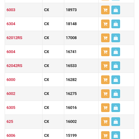
6003
CX
18973
6304
CX
18148
62012RS
CX
17008
6004
CX
16741
62042RS
CX
16533
6000
CX
16282
6002
CX
16275
6305
CX
16016
625
CX
16002
6006
CX
15199