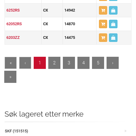
6252RS
CX
14942
62052RS
CX
14870
6203ZZ
CX
14475
«
‹
1
2
3
4
5
›
»
Søk lageret etter merke
SKF (151515)