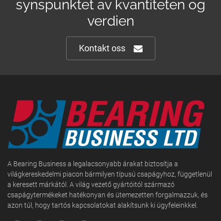
synspunktet av kvantiteten og
verdien
Kontakt oss
A Bearing Business a legalacsonyabb árakat biztosítja a
világkereskedelmi piacon bármilyen típusú csapágyhoz, függetlenül
a keresett márkától. A világ vezető gyártóitól származó
csapágytermékeket hatékonyan és ütemezetten forgalmazzuk, és
azon túl, hogy tartós kapcsolatokat alakítsunk ki ügyfeleinkkel.