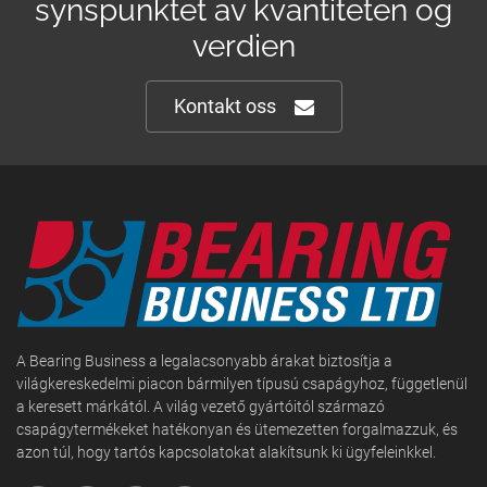
synspunktet av kvantiteten og
verdien
Kontakt oss
A Bearing Business a legalacsonyabb árakat biztosítja a
világkereskedelmi piacon bármilyen típusú csapágyhoz, függetlenül
a keresett márkától. A világ vezető gyártóitól származó
csapágytermékeket hatékonyan és ütemezetten forgalmazzuk, és
azon túl, hogy tartós kapcsolatokat alakítsunk ki ügyfeleinkkel.