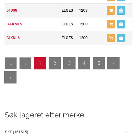
61908
ELGES
1203
GAKML5
ELGES
1200
GIKKL6
ELGES
1200
«
‹
1
2
3
4
5
›
»
Søk lageret etter merke
SKF (151515)