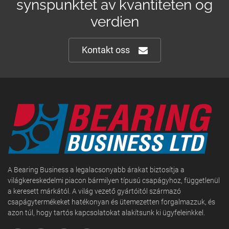
synspunktet av kvantiteten og
verdien
Kontakt oss
A Bearing Business a legalacsonyabb árakat biztosítja a
világkereskedelmi piacon bármilyen típusú csapágyhoz, függetlenül
a keresett márkától. A világ vezető gyártóitól származó
csapágytermékeket hatékonyan és ütemezetten forgalmazzuk, és
azon túl, hogy tartós kapcsolatokat alakítsunk ki ügyfeleinkkel.