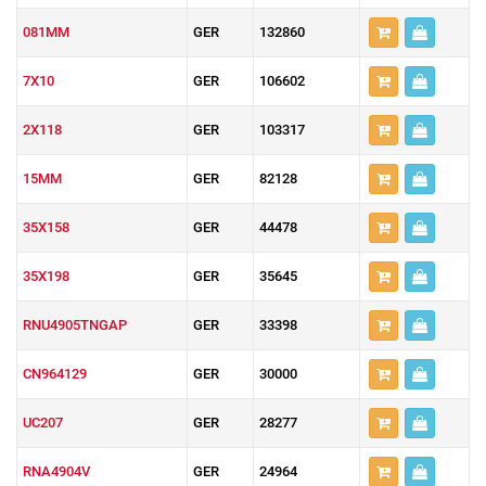
081MM
GER
132860
7X10
GER
106602
2X118
GER
103317
15MM
GER
82128
35X158
GER
44478
35X198
GER
35645
RNU4905TNGAP
GER
33398
CN964129
GER
30000
UC207
GER
28277
RNA4904V
GER
24964