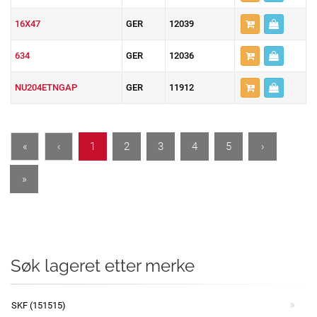
16X47
GER
12039
634
GER
12036
NU204ETNGAP
GER
11912
«
‹
1
2
3
4
5
›
»
Søk lageret etter merke
SKF (151515)