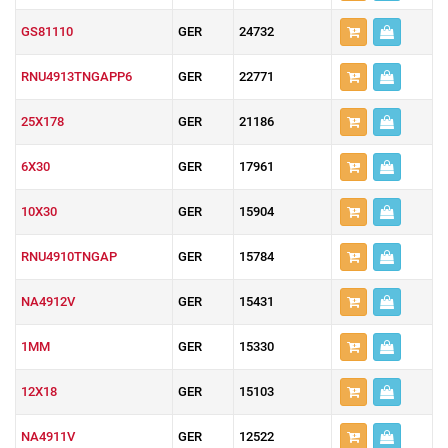
GS81110
GER
24732
RNU4913TNGAPP6
GER
22771
25X178
GER
21186
6X30
GER
17961
10X30
GER
15904
RNU4910TNGAP
GER
15784
NA4912V
GER
15431
1MM
GER
15330
12X18
GER
15103
NA4911V
GER
12522