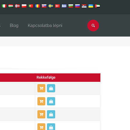
s
Blog
Kapcsolatba lépni
Rekkefølge