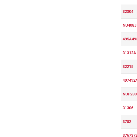
32304
NU408J
495A49
31312A
32215
497492
NUP230
31306
3782
376737