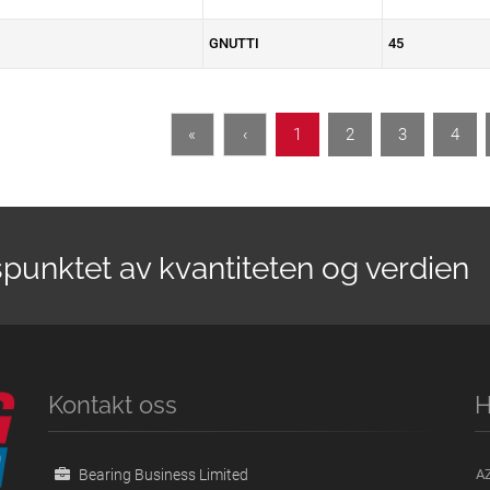
GNUTTI
45
«
‹
1
2
3
4
spunktet av kvantiteten og verdien
Kontakt oss
H
Bearing Business Limited
A