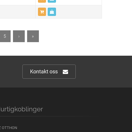
5
›
»
Kontakt oss
urtigkoblinger
Z OTTHON