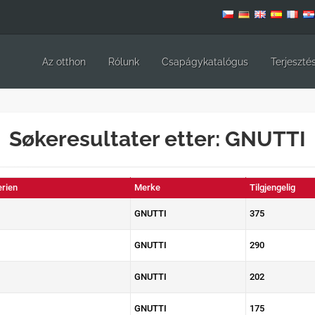
Az otthon
Rólunk
Csapágykatalógus
Terjeszté
Søkeresultater etter: GNUTTI
erien
Merke
Tilgjengelig
GNUTTI
375
GNUTTI
290
GNUTTI
202
GNUTTI
175