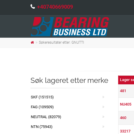
+40740669009
Søkeresultater etter: GNUTTI
Søk lageret etter merke
Lager s
481
SKF (151515)
NU405
FAG (109509)
NEUTRAL (82079)
460
NTN (75943)
33217