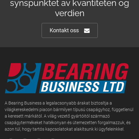
synspunktet av kvantiteten og
verdien
Kontakt oss
A Bearing Business a legalacsonyabb árakat biztosítja a
világkereskedelmi piacon bármilyen típusú csapágyhoz, függetlenül
a keresett márkától. A világ vezető gyártóitól származó
csapágytermékeket hatékonyan és ütemezetten forgalmazzuk, és
azon túl, hogy tartós kapcsolatokat alakítsunk ki ügyfeleinkkel.