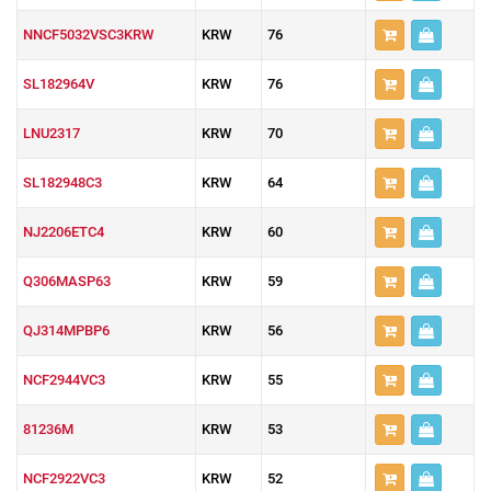
NNCF5032VSC3KRW
KRW
76
SL182964V
KRW
76
LNU2317
KRW
70
SL182948C3
KRW
64
NJ2206ETC4
KRW
60
Q306MASP63
KRW
59
QJ314MPBP6
KRW
56
NCF2944VC3
KRW
55
81236M
KRW
53
NCF2922VC3
KRW
52