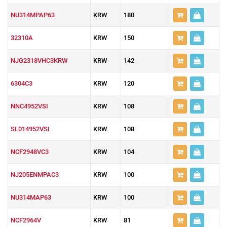
NU314MPAP63
KRW
180
32310A
KRW
150
NJG2318VHC3KRW
KRW
142
6304C3
KRW
120
NNC4952VSI
KRW
108
SL014952VSI
KRW
108
NCF2948VC3
KRW
104
NJ205ENMPAC3
KRW
100
NU314MAP63
KRW
100
NCF2964V
KRW
81