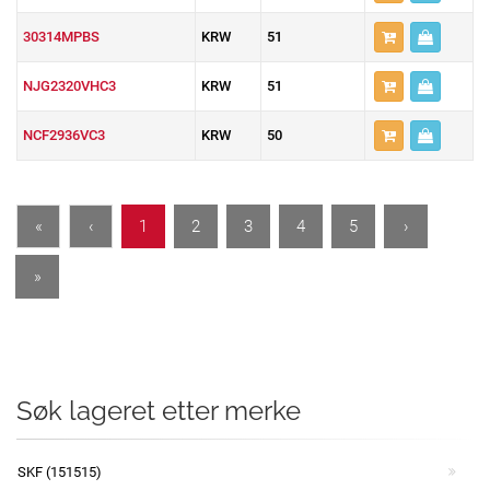
30314MPBS
KRW
51
NJG2320VHC3
KRW
51
NCF2936VC3
KRW
50
«
‹
1
2
3
4
5
›
»
Søk lageret etter merke
SKF (151515)