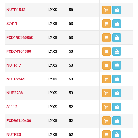
NUTR1542
LYXS
58
87411
LYXS
53
FCD190260850
LYXS
53
FCD74104380
LYXS
53
NUTR17
LYXS
53
NUTR2562
LYXS
53
NUP2238
LYXS
53
81112
LYXS
52
FCD96140400
LYXS
52
NUTR30
LYXS
52