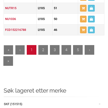
NUTR15
LYXS
51
NU1036
LYXS
50
FCD152216788
LYXS
46
«
‹
1
2
3
4
5
›
»
Søk lageret etter merke
SKF (151515)