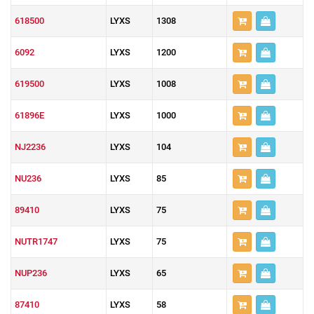
618500
LYXS
1308
6092
LYXS
1200
619500
LYXS
1008
61896E
LYXS
1000
NJ2236
LYXS
104
NU236
LYXS
85
89410
LYXS
75
NUTR1747
LYXS
75
NUP236
LYXS
65
87410
LYXS
58