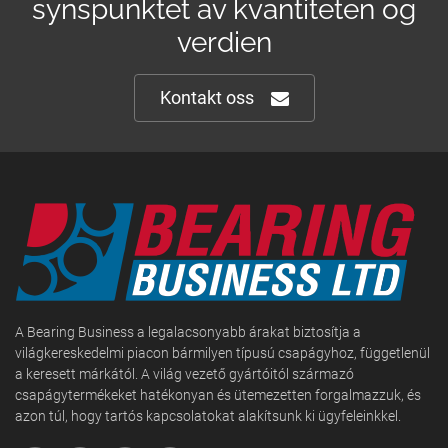
synspunktet av kvantiteten og
verdien
Kontakt oss
A Bearing Business a legalacsonyabb árakat biztosítja a
világkereskedelmi piacon bármilyen típusú csapágyhoz, függetlenül
a keresett márkától. A világ vezető gyártóitól származó
csapágytermékeket hatékonyan és ütemezetten forgalmazzuk, és
azon túl, hogy tartós kapcsolatokat alakítsunk ki ügyfeleinkkel.