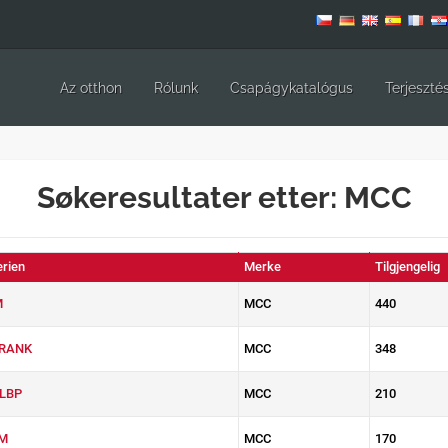
Az otthon
Rólunk
Csapágykatalógus
Terjeszté
Søkeresultater etter: MCC
erien
Merke
Tilgjengelig
M
MCC
440
RANK
MCC
348
LBP
MCC
210
M
MCC
170