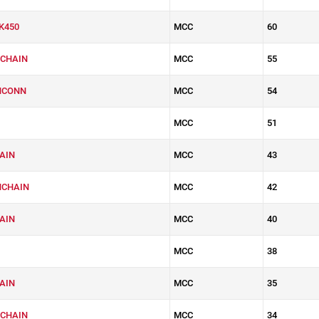
K450
MCC
60
CHAIN
MCC
55
HCONN
MCC
54
MCC
51
AIN
MCC
43
HCHAIN
MCC
42
AIN
MCC
40
MCC
38
AIN
MCC
35
CHAIN
MCC
34