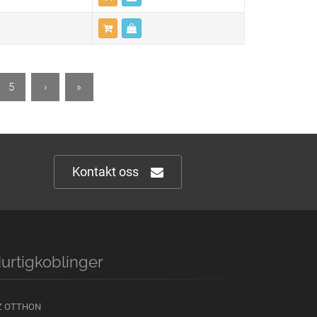
5
›
»
Kontakt oss
urtigkoblinger
Z OTTHON