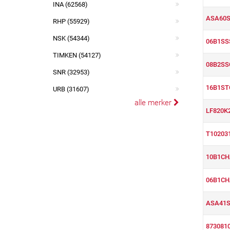
INA (62568)
ASA60
RHP (55929)
NSK (54344)
06B1SS
TIMKEN (54127)
08B2S
SNR (32953)
16B1S
URB (31607)
alle merker
LF820K
T10203
10B1CH
06B1CH
ASA41
873081