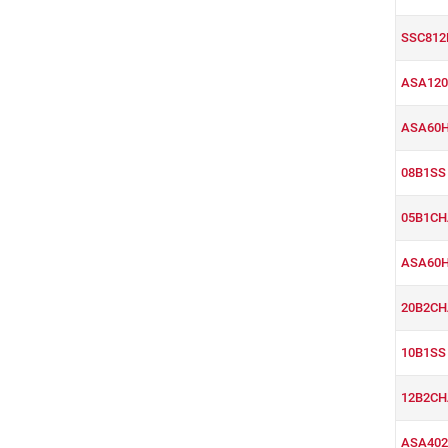
SSC812
ASA120
ASA60
08B1SS
05B1CH
ASA60
20B2CH
10B1SS
12B2CH
ASA402