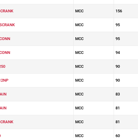
SCRANK
MCC
156
SCRANK
MCC
95
SCONN
MCC
95
TCONN
MCC
94
250
MCC
90
12NP
MCC
90
AIN
MCC
83
AIN
MCC
81
SCRANK
MCC
81
0
MCC
60