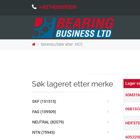
+40740669009
Søkeresultater etter: MCC
Søk lageret etter merke
Lager s
60M31
SKF (151515)
06B1SC
FAG (109509)
NEUTRAL (82079)
HDF375
NTN (75943)
60S22S