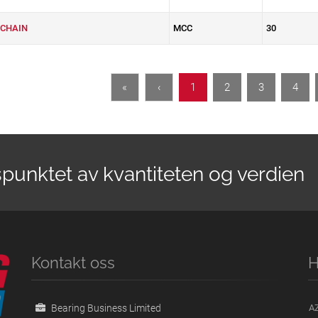
CHAIN
MCC
30
«
‹
1
2
3
4
spunktet av kvantiteten og verdien
Kontakt oss
H
Bearing Business Limited
A