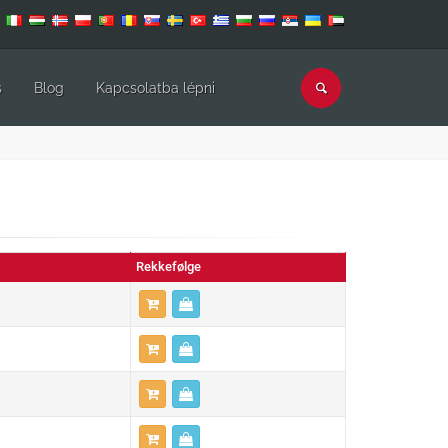
s
Blog
Kapcsolatba lépni
Rekkefølge