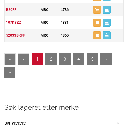
R20FF
MRC
4786
107KSZZ
MRC
4381
5203SBKFF
MRC
4365
«
‹
1
2
3
4
5
›
»
Søk lageret etter merke
SKF (151515)