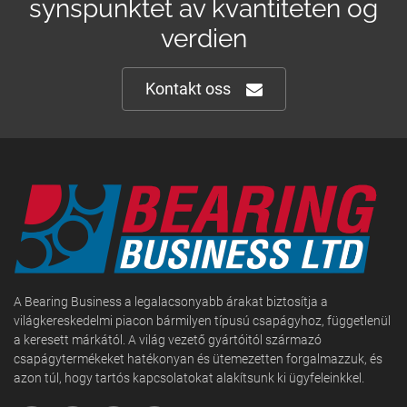
synspunktet av kvantiteten og
verdien
Kontakt oss
A Bearing Business a legalacsonyabb árakat biztosítja a
világkereskedelmi piacon bármilyen típusú csapágyhoz, függetlenül
a keresett márkától. A világ vezető gyártóitól származó
csapágytermékeket hatékonyan és ütemezetten forgalmazzuk, és
azon túl, hogy tartós kapcsolatokat alakítsunk ki ügyfeleinkkel.