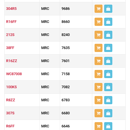
304R5
MRC
9686
R16FF
MRC
8660
212S
MRC
8240
38FF
MRC
7635
R16ZZ
MRC
7601
WC87008
MRC
7158
100KS
MRC
7082
R8ZZ
MRC
6783
307S
MRC
6680
R6FF
MRC
6646