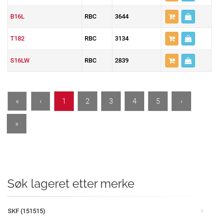
B16L
RBC
3644
T182
RBC
3134
S16LW
RBC
2839
«
‹
1
2
3
4
5
›
»
Søk lageret etter merke
SKF (151515)