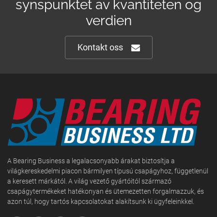
synspunktet av kvantiteten og
verdien
Kontakt oss
A Bearing Business a legalacsonyabb árakat biztosítja a
világkereskedelmi piacon bármilyen típusú csapágyhoz, függetlenül
a keresett márkától. A világ vezető gyártóitól származó
csapágytermékeket hatékonyan és ütemezetten forgalmazzuk, és
azon túl, hogy tartós kapcsolatokat alakítsunk ki ügyfeleinkkel.