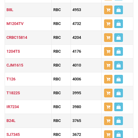
B8L
RBC
4953
M1204TV
RBC
4732
CRBC15814
RBC
4204
1204TS
RBC
4176
CJM1615
RBC
4010
T126
RBC
4006
T1822S
RBC
3995
IR7234
RBC
3980
B24L
RBC
3765
SJ7345
RBC
3672