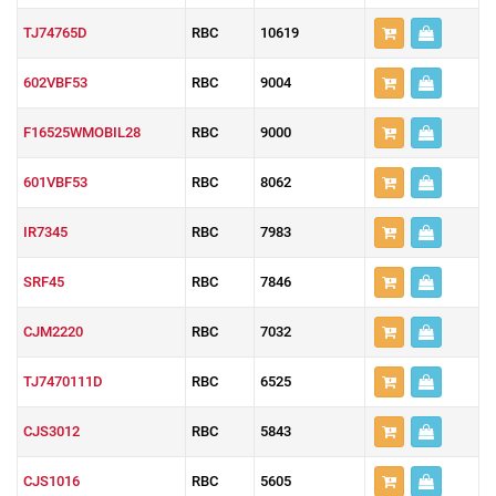
TJ74765D
RBC
10619
602VBF53
RBC
9004
F16525WMOBIL28
RBC
9000
601VBF53
RBC
8062
IR7345
RBC
7983
SRF45
RBC
7846
CJM2220
RBC
7032
TJ7470111D
RBC
6525
CJS3012
RBC
5843
CJS1016
RBC
5605