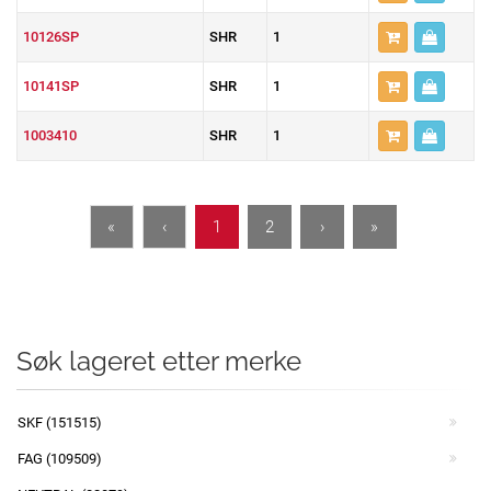
10126SP
SHR
1
10141SP
SHR
1
1003410
SHR
1
«
‹
1
2
›
»
Søk lageret etter merke
SKF (151515)
FAG (109509)