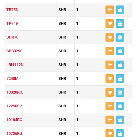
TR753
SHR
1
TP749
SHR
1
SHR70
SHR
1
SBC3298
SHR
1
LRI1112N
SHR
1
7248M
SHR
1
10020RIU
SHR
1
12250SP
SHR
1
10184BC
SHR
1
10726RU
SHR
1