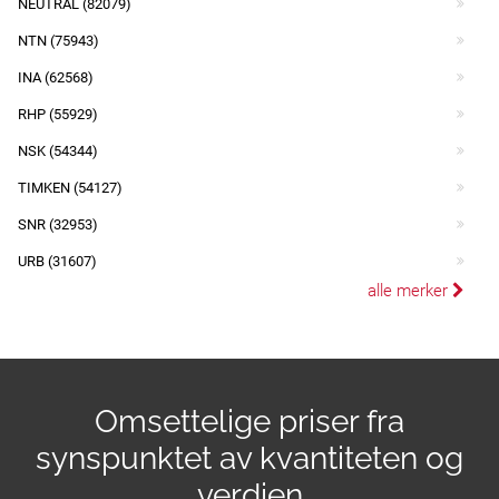
NEUTRAL (82079)
NTN (75943)
INA (62568)
RHP (55929)
NSK (54344)
TIMKEN (54127)
SNR (32953)
URB (31607)
alle merker
Omsettelige priser fra
synspunktet av kvantiteten og
verdien