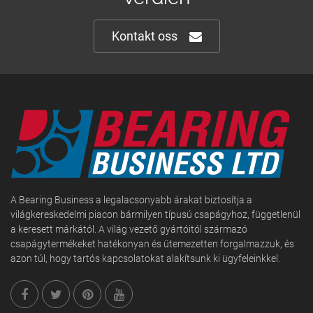
Kontakt oss
A Bearing Business a legalacsonyabb árakat biztosítja a
világkereskedelmi piacon bármilyen típusú csapágyhoz, függetlenül
a keresett márkától. A világ vezető gyártóitól származó
csapágytermékeket hatékonyan és ütemezetten forgalmazzuk, és
azon túl, hogy tartós kapcsolatokat alakítsunk ki ügyfeleinkkel.