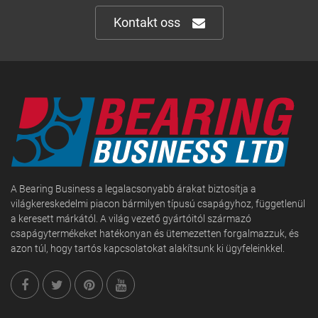
Kontakt oss
A Bearing Business a legalacsonyabb árakat biztosítja a
világkereskedelmi piacon bármilyen típusú csapágyhoz, függetlenül
a keresett márkától. A világ vezető gyártóitól származó
csapágytermékeket hatékonyan és ütemezetten forgalmazzuk, és
azon túl, hogy tartós kapcsolatokat alakítsunk ki ügyfeleinkkel.