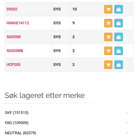
59202
SYS
10
HINGE14112
SYS
9
50205W
SYS
2
50205WB
SYS
2
UCP205
SYS
2
Søk lageret etter merke
SKF (151515)
FAG (109509)
NEUTRAL (82079)