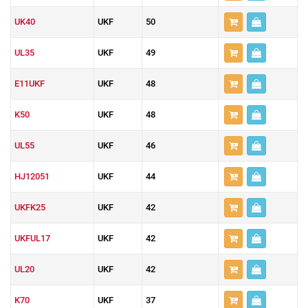
UK40
UKF
50
UL35
UKF
49
E11UKF
UKF
48
K50
UKF
48
UL55
UKF
46
HJ12051
UKF
44
UKFK25
UKF
42
UKFUL17
UKF
42
UL20
UKF
42
K70
UKF
37