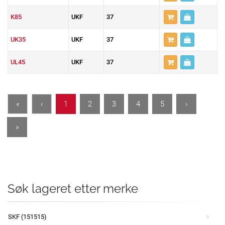
K85
UKF
37
UK35
UKF
37
UL45
UKF
37
«
‹
1
2
3
4
5
›
»
Søk lageret etter merke
SKF (151515)