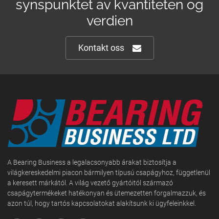
synspunktet av kvantiteten og
verdien
Kontakt oss
A Bearing Business a legalacsonyabb árakat biztosítja a
világkereskedelmi piacon bármilyen típusú csapágyhoz, függetlenül
a keresett márkától. A világ vezető gyártóitól származó
csapágytermékeket hatékonyan és ütemezetten forgalmazzuk, és
azon túl, hogy tartós kapcsolatokat alakítsunk ki ügyfeleinkkel.