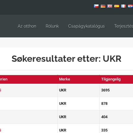
Az otthon
Rólunk
Csapágykatalógus
Terjeszté
Søkeresultater etter: UKR
erien
Merke
Tilgjengelig
S
UKR
3695
UKR
878
UKR
404
S
UKR
335