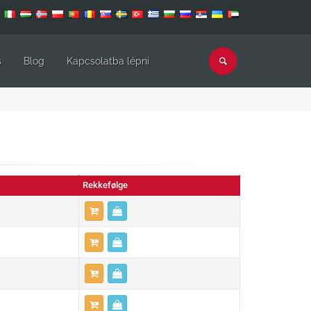
s
Blog
Kapcsolatba lépni
Rekkefølge