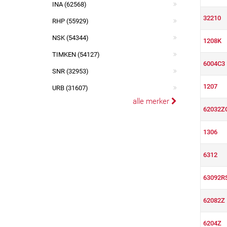
INA (62568)
32210
RHP (55929)
NSK (54344)
1208K
TIMKEN (54127)
6004C3
SNR (32953)
1207
URB (31607)
alle merker
62032Z
1306
6312
63092R
62082Z
6204Z