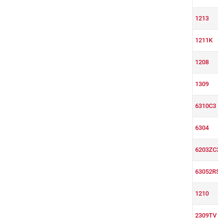
1213
1211K
1208
1309
6310C3
6304
6203ZC
63052R
1210
2309TV