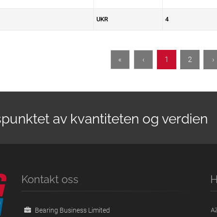
UKR
4
«
‹
1
2
›
spunktet av kvantiteten og verdien
Kontakt oss
H
Bearing Business Limited
A