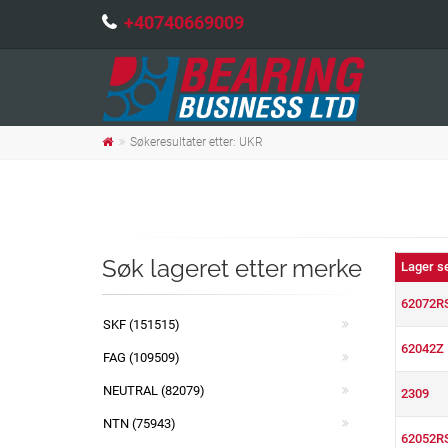
+40740669009
Søkeresultater etter: UKR
Søk lageret etter merke
Lager s
62072R
SKF (151515)
62042Z
FAG (109509)
NEUTRAL (82079)
2309
NTN (75943)
62052R