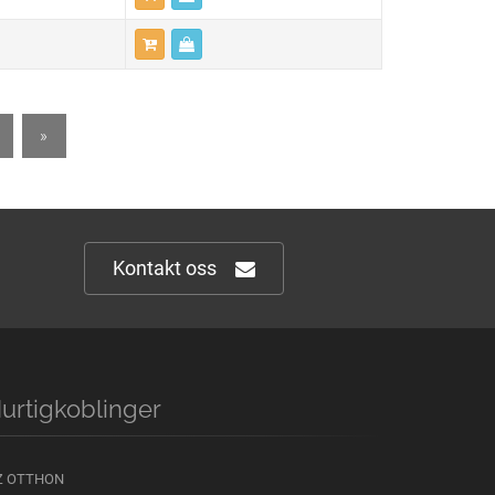
»
Kontakt oss
urtigkoblinger
Z OTTHON